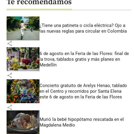
Te recomendamos
¿Tiene una patineta o cicla eléctrica? Ojo a
las nuevas reglas para circular en Colombia
share
6 de agosto en la Feria de las Flores: final de
la trova, tablados gratis y más planes en
Medellín
share
Concierto gratuito de Arelys Henao, tablado
en el Centro y recorridos por Santa Elena
este 6 de agosto en la Feria de las Flores
share
Murió la bebé hipopótamo rescatada en el
Magdalena Medio