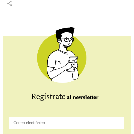
share
Regístrate
al newsletter