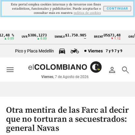
Este portal emplea cookies internas y de terceros con fines
estadísticos, funcionales y publicitarios. Puede aceptarlas o
CONTINUAR
consultar más en nuestra
politica de cookies
,48 %
$386,1273
$1.750.905
US$73,48
US
UVR
SMMLV
BRENT
ORO
Cintillo
▲ 0.05
▲ 0.03
—
▼ 1.12
de
Pico y Placa Medellín
Viernes
7 y 9
7 y 9
indicadores
económicos
menu
person
search
Colombia
Viernes
, 7 de Agosto de 2026
Otra mentira de las Farc al decir
que no torturan a secuestrados:
general Navas