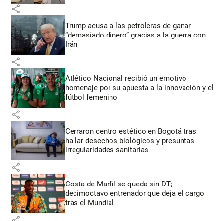
share
Trump acusa a las petroleras de ganar
“demasiado dinero” gracias a la guerra con
Irán
share
Atlético Nacional recibió un emotivo
homenaje por su apuesta a la innovación y el
fútbol femenino
share
Cerraron centro estético en Bogotá tras
hallar desechos biológicos y presuntas
irregularidades sanitarias
share
Costa de Marfil se queda sin DT;
decimoctavo entrenador que deja el cargo
tras el Mundial
share