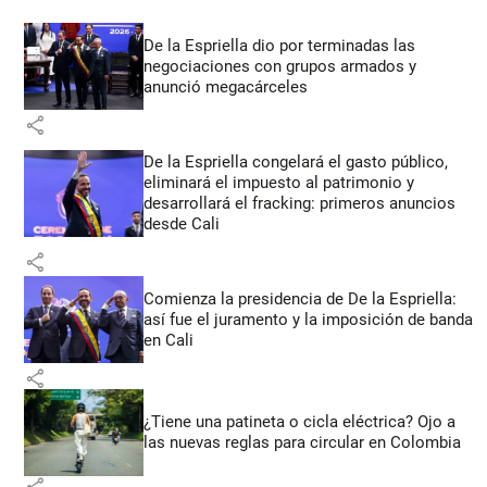
De la Espriella dio por terminadas las
negociaciones con grupos armados y
anunció megacárceles
share
De la Espriella congelará el gasto público,
eliminará el impuesto al patrimonio y
desarrollará el fracking: primeros anuncios
desde Cali
share
Comienza la presidencia de De la Espriella:
así fue el juramento y la imposición de banda
en Cali
share
¿Tiene una patineta o cicla eléctrica? Ojo a
las nuevas reglas para circular en Colombia
share