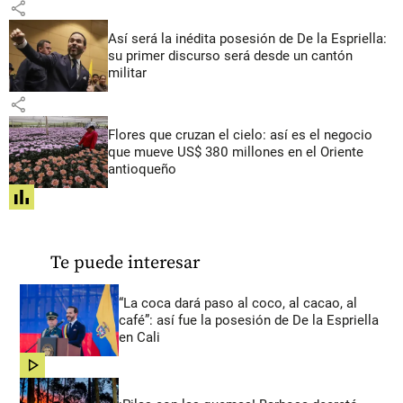
share
Así será la inédita posesión de De la Espriella:
su primer discurso será desde un cantón
militar
share
Flores que cruzan el cielo: así es el negocio
que mueve US$ 380 millones en el Oriente
antioqueño
share
Te puede interesar
“La coca dará paso al coco, al cacao, al
café”: así fue la posesión de De la Espriella
en Cali
share