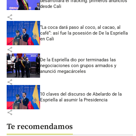
desarrollará el fracking: primeros anuncios
desde Cali
share
“La coca dará paso al coco, al cacao, al
café”: así fue la posesión de De la Espriella
en Cali
share
De la Espriella dio por terminadas las
negociaciones con grupos armados y
anunció megacárceles
share
10 claves del discurso de Abelardo de la
Espriella al asumir la Presidencia
share
Te recomendamos