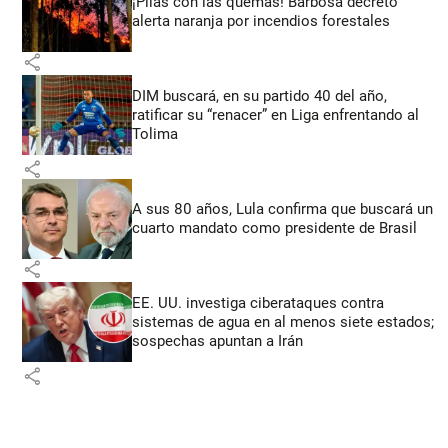
¡Pilas con las quemas! Barbosa decretó
alerta naranja por incendios forestales
share
DIM buscará, en su partido 40 del año,
ratificar su “renacer” en Liga enfrentando al
Tolima
share
A sus 80 años, Lula confirma que buscará un
cuarto mandato como presidente de Brasil
share
EE. UU. investiga ciberataques contra
sistemas de agua en al menos siete estados;
sospechas apuntan a Irán
share