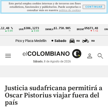
Este portal emplea cookies internas y de terceros con fines
estadísticos, funcionales y publicitarios. Puede aceptarlas o
CONTINUAR
consultar más en nuestra
politica de cookies
2,48 %
$386,1273
$1.750.905
US$73,48
U
UVR
SMMLV
BRENT
ORO
Cintillo
▲ 0.05
▲ 0.03
—
▼ 1.12
de
Pico y Placa Medellín
Sabado
no
no
indicadores
económicos
menu
person
search
Colombia
Sábado
, 8 de Agosto de 2026
Justicia sudafricana permitirá a
Oscar Pistorius viajar fuera del
país