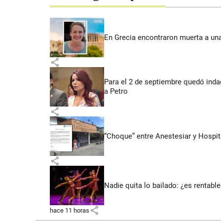
En Grecia encontraron muerta a un
share
Para el 2 de septiembre quedó inda
a Petro
share
“Choque” entre Anestesiar y Hospit
share
Nadie quita lo bailado: ¿es rentable
share
hace 11 horas