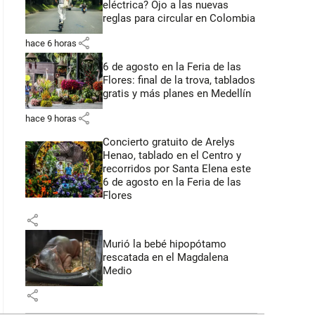
eléctrica? Ojo a las nuevas
reglas para circular en Colombia
share
hace 6 horas
6 de agosto en la Feria de las
Flores: final de la trova, tablados
gratis y más planes en Medellín
share
hace 9 horas
Concierto gratuito de Arelys
Henao, tablado en el Centro y
recorridos por Santa Elena este
6 de agosto en la Feria de las
Flores
share
Murió la bebé hipopótamo
rescatada en el Magdalena
Medio
share