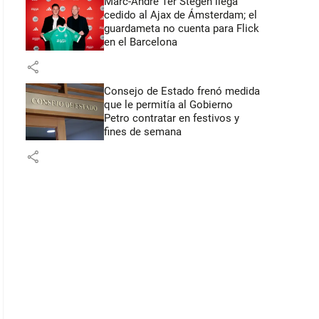
Marc-André Ter Stegen llega
cedido al Ajax de Ámsterdam; el
guardameta no cuenta para Flick
en el Barcelona
share
Consejo de Estado frenó medida
que le permitía al Gobierno
Petro contratar en festivos y
fines de semana
share