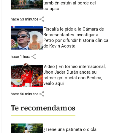
también están al borde del
colapso
share
hace 53 minutos
Fiscalía le pide a la Cámara de
Representantes investigar a
Petro por difundir historia clínica
de Kevin Acosta
share
hace 1 hora
Video | En torneo internacional,
Jhon Jader Durán anota su
primer gol oficial con Benfica,
véalo aquí
share
hace 56 minutos
Te recomendamos
¿Tiene una patineta o cicla