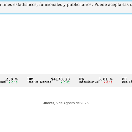
 fines estadísticos, funcionales y publicitarios. Puede aceptarlas
,8 %
$4178,23
5,81 %
TRM
IPC
DTF
Tasa Rep. Moneda
Inflación anual
Dep. Término F
 0.10
▲ 0.42
▼ 0.12
Jueves
, 6 de Agosto de 2026