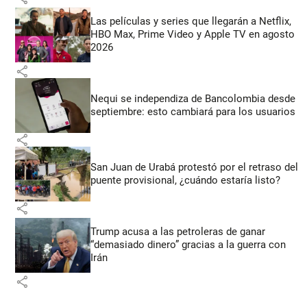
Las películas y series que llegarán a Netflix,
HBO Max, Prime Video y Apple TV en agosto
2026
share
Nequi se independiza de Bancolombia desde
septiembre: esto cambiará para los usuarios
share
San Juan de Urabá protestó por el retraso del
puente provisional, ¿cuándo estaría listo?
share
Trump acusa a las petroleras de ganar
“demasiado dinero” gracias a la guerra con
Irán
share