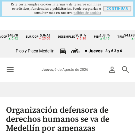
Este portal emplea cookies internas y de terceros con fines
estadísticos, funcionales y publicitarios. Puede aceptarlas o
CONTINUAR
consultar más en nuestra
politica de cookies
$4178
$3672
9,9 %
2,8 %
$4178,
COP
EUR/COP
DESEMPLEO
PIB
TRM
Cintillo
▲ 0.42
▼ 25.00
▼ 0.30
▲ 0.10
▲ 0.
de
Pico y Placa Medellín
Jueves
3 y 6
3 y 6
indicadores
económicos
menu
person
search
Jueves
, 6 de Agosto de 2026
Colombia
Organización defensora de
derechos humanos se va de
Medellín por amenazas