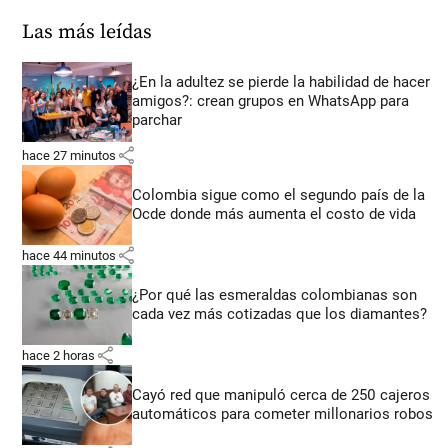
Las más leídas
¿En la adultez se pierde la habilidad de hacer
amigos?: crean grupos en WhatsApp para
parchar
share
hace 27 minutos
Colombia sigue como el segundo país de la
Ocde donde más aumenta el costo de vida
share
hace 44 minutos
¿Por qué las esmeraldas colombianas son
cada vez más cotizadas que los diamantes?
share
hace 2 horas
Cayó red que manipuló cerca de 250 cajeros
automáticos para cometer millonarios robos