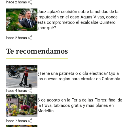
share
hace 2 horas
Juez aplazó decisión sobre la nulidad de la
imputación en el caso Aguas Vivas, donde
está comprometido el exalcalde Quintero
¿por qué?
share
hace 2 horas
Te recomendamos
¿Tiene una patineta o cicla eléctrica? Ojo a
las nuevas reglas para circular en Colombia
share
hace 4 horas
6 de agosto en la Feria de las Flores: final de
la trova, tablados gratis y más planes en
Medellín
share
hace 7 horas