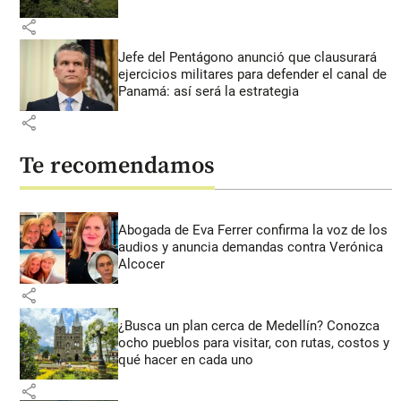
share
Jefe del Pentágono anunció que clausurará
ejercicios militares para defender el canal de
Panamá: así será la estrategia
share
Te recomendamos
Abogada de Eva Ferrer confirma la voz de los
audios y anuncia demandas contra Verónica
Alcocer
share
¿Busca un plan cerca de Medellín? Conozca
ocho pueblos para visitar, con rutas, costos y
qué hacer en cada uno
share