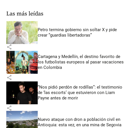
Las más leídas
Petro termina gobierno sin soltar X y pide
crear “guardias libertadoras”
share
Cartagena y Medellín, el destino favorito de
los futbolistas europeos al pasar vacaciones
en Colombia
share
“Nos pidió perdón de rodillas”: el testimonio
de ‘las escorts’ que estuvieron con Liam
Payne antes de morir
share
Nuevo ataque con dron a población civil en
Antioquia: esta vez, en una mina de Segovia