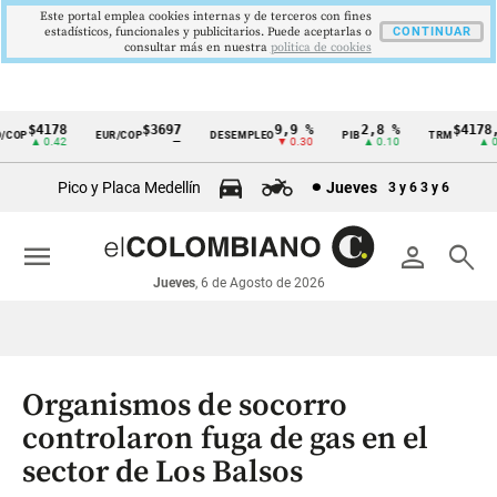
Este portal emplea cookies internas y de terceros con fines
estadísticos, funcionales y publicitarios. Puede aceptarlas o
CONTINUAR
consultar más en nuestra
politica de cookies
$4178
$3697
9,9 %
2,8 %
$4178,2
COP
EUR/COP
DESEMPLEO
PIB
TRM
Cintillo
▲ 0.42
—
▼ 0.30
▲ 0.10
▲ 0.4
de
Pico y Placa Medellín
Jueves
3 y 6
3 y 6
indicadores
económicos
menu
person
search
Colombia
Jueves
, 6 de Agosto de 2026
Organismos de socorro
controlaron fuga de gas en el
sector de Los Balsos