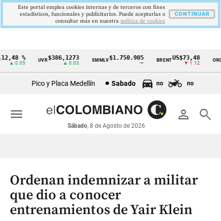
Este portal emplea cookies internas y de terceros con fines
estadísticos, funcionales y publicitarios. Puede aceptarlas o
CONTINUAR
consultar más en nuestra
politica de cookies
2,48 %
$386,1273
$1.750.905
US$73,48
U
UVR
SMMLV
BRENT
ORO
Cintillo
▲ 0.05
▲ 0.03
—
▼ 1.12
de
Pico y Placa Medellín
Sabado
no
no
indicadores
económicos
menu
person
search
Colombia
Sábado
, 8 de Agosto de 2026
Ordenan indemnizar a militar
que dio a conocer
entrenamientos de Yair Klein