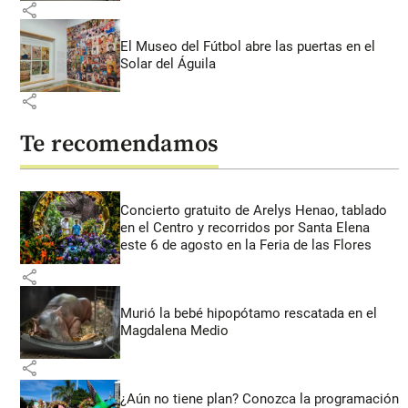
share
El Museo del Fútbol abre las puertas en el
Solar del Águila
share
Te recomendamos
Concierto gratuito de Arelys Henao, tablado
en el Centro y recorridos por Santa Elena
este 6 de agosto en la Feria de las Flores
share
Murió la bebé hipopótamo rescatada en el
Magdalena Medio
share
¿Aún no tiene plan? Conozca la programación