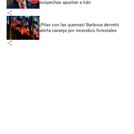
sospechas apuntan a Irán
share
¡Pilas con las quemas! Barbosa decretó
alerta naranja por incendios forestales
share