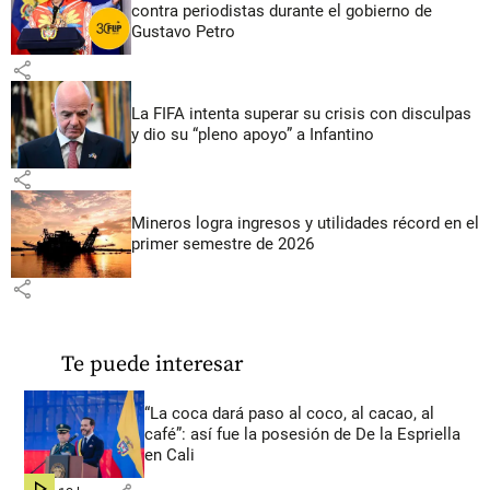
contra periodistas durante el gobierno de
Gustavo Petro
share
La FIFA intenta superar su crisis con disculpas
y dio su “pleno apoyo” a Infantino
share
Mineros logra ingresos y utilidades récord en el
primer semestre de 2026
share
Te puede interesar
“La coca dará paso al coco, al cacao, al
café”: así fue la posesión de De la Espriella
en Cali