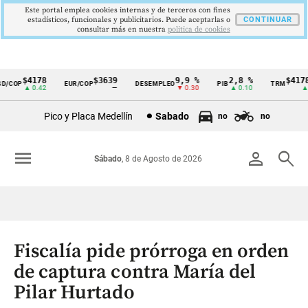
Este portal emplea cookies internas y de terceros con fines
estadísticos, funcionales y publicitarios. Puede aceptarlas o
CONTINUAR
consultar más en nuestra
politica de cookies
$4178
$3639
9,9 %
2,8 %
$4178,
/COP
EUR/COP
DESEMPLEO
PIB
TRM
Cintillo
▲ 0.42
—
▼ 0.30
▲ 0.10
▲ 0.
de
Pico y Placa Medellín
Sabado
no
no
indicadores
económicos
menu
person
search
Sábado
, 8 de Agosto de 2026
Colombia
Fiscalía pide prórroga en orden
de captura contra María del
Pilar Hurtado