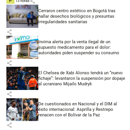
share
hace 13 horas
Cerraron centro estético en Bogotá tras
hallar desechos biológicos y presuntas
irregularidades sanitarias
share
Invima alerta por la venta ilegal de un
supuesto medicamento para el dolor:
autoridades piden suspender su consumo
share
El Chelsea de Xabi Alonso tendrá un “nuevo
fichaje”: levantaron la suspensión por dopaje
al ucraniano Mijailo Mudryk
share
De cuestionados en Nacional y el DIM al
éxito internacional: Asprilla y Restrepo
renacen con el Bolívar de la Paz
share