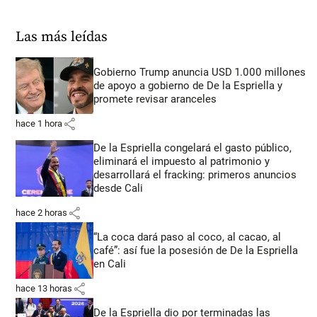
Las más leídas
Gobierno Trump anuncia USD 1.000 millones
de apoyo a gobierno de De la Espriella y
promete revisar aranceles
share
hace 1 hora
De la Espriella congelará el gasto público,
eliminará el impuesto al patrimonio y
desarrollará el fracking: primeros anuncios
desde Cali
share
hace 2 horas
“La coca dará paso al coco, al cacao, al
café”: así fue la posesión de De la Espriella
en Cali
share
hace 13 horas
De la Espriella dio por terminadas las