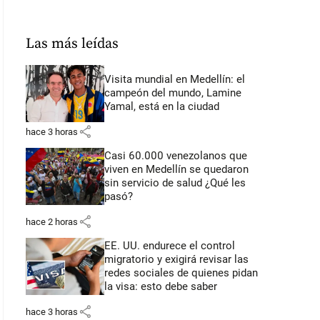
Las más leídas
Visita mundial en Medellín: el
campeón del mundo, Lamine
Yamal, está en la ciudad
share
hace 3 horas
Casi 60.000 venezolanos que
viven en Medellín se quedaron
sin servicio de salud ¿Qué les
pasó?
share
hace 2 horas
EE. UU. endurece el control
migratorio y exigirá revisar las
redes sociales de quienes pidan
la visa: esto debe saber
share
hace 3 horas