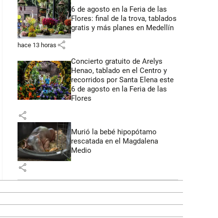
6 de agosto en la Feria de las
Flores: final de la trova, tablados
gratis y más planes en Medellín
share
hace 13 horas
Concierto gratuito de Arelys
Henao, tablado en el Centro y
recorridos por Santa Elena este
6 de agosto en la Feria de las
Flores
share
Murió la bebé hipopótamo
rescatada en el Magdalena
Medio
share