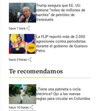
Trump asegura que EE. UU.
obtiene “miles de millones de
barriles” de petróleo de
Venezuela
share
hace 1 hora
La FLIP reportó más de 2.000
agresiones contra periodistas
durante el gobierno de Gustavo
Petro
share
hace 3 horas
Te recomendamos
¿Tiene una patineta o cicla
eléctrica? Ojo a las nuevas
reglas para circular en Colombia
share
hace 10 horas