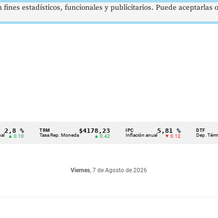
 fines estadísticos, funcionales y publicitarios. Puede aceptarlas
8 %
$4178,23
5,81 %
TRM
IPC
DTF
Tasa Rep. Moneda
Inflación anual
Dep. Término Fij
0.10
▲ 0.42
▼ 0.12
Viernes
, 7 de Agosto de 2026