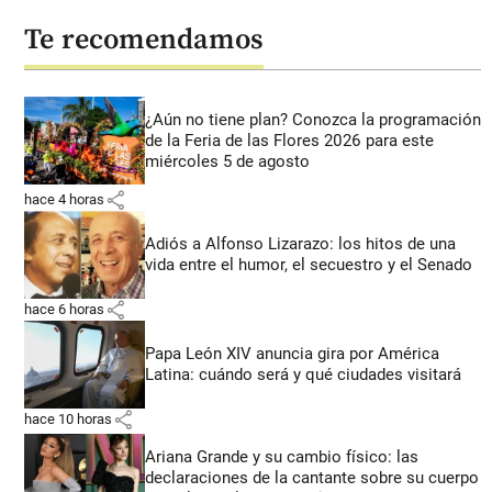
Te recomendamos
¿Aún no tiene plan? Conozca la programación
de la Feria de las Flores 2026 para este
miércoles 5 de agosto
share
hace 4 horas
Adiós a Alfonso Lizarazo: los hitos de una
vida entre el humor, el secuestro y el Senado
share
hace 6 horas
Papa León XIV anuncia gira por América
Latina: cuándo será y qué ciudades visitará
share
hace 10 horas
Ariana Grande y su cambio físico: las
declaraciones de la cantante sobre su cuerpo