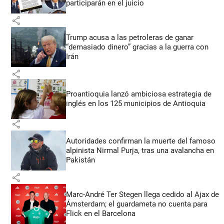
participarán en el juicio
share
Trump acusa a las petroleras de ganar
“demasiado dinero” gracias a la guerra con
Irán
share
Proantioquia lanzó ambiciosa estrategia de
inglés en los 125 municipios de Antioquia
share
Autoridades confirman la muerte del famoso
alpinista Nirmal Purja, tras una avalancha en
Pakistán
share
Marc-André Ter Stegen llega cedido al Ajax de
Ámsterdam; el guardameta no cuenta para
Flick en el Barcelona