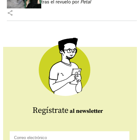
tras el revuelo por
Petal
share
Regístrate
al newsletter