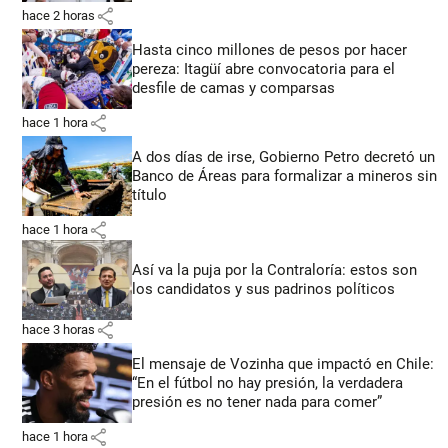
share
hace 2 horas
Hasta cinco millones de pesos por hacer
pereza: Itagüí abre convocatoria para el
desfile de camas y comparsas
share
hace 1 hora
A dos días de irse, Gobierno Petro decretó un
Banco de Áreas para formalizar a mineros sin
título
share
hace 1 hora
Así va la puja por la Contraloría: estos son
los candidatos y sus padrinos políticos
share
hace 3 horas
El mensaje de Vozinha que impactó en Chile:
“En el fútbol no hay presión, la verdadera
presión es no tener nada para comer”
share
hace 1 hora