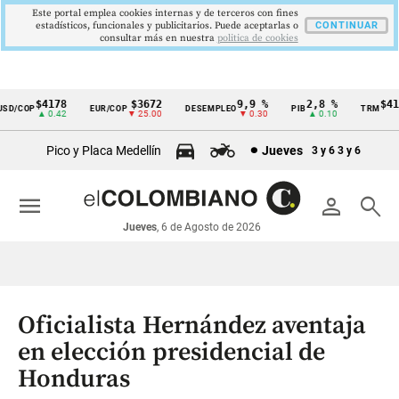
Este portal emplea cookies internas y de terceros con fines
estadísticos, funcionales y publicitarios. Puede aceptarlas o
CONTINUAR
consultar más en nuestra
politica de cookies
$4178
$3672
9,9 %
2,8 %
$4178
/COP
EUR/COP
DESEMPLEO
PIB
TRM
Cintillo
▲ 0.42
▼ 25.00
▼ 0.30
▲ 0.10
▲ 0
de
Pico y Placa Medellín
Jueves
3 y 6
3 y 6
indicadores
económicos
menu
person
search
Colombia
Jueves
, 6 de Agosto de 2026
Oficialista Hernández aventaja
en elección presidencial de
Honduras