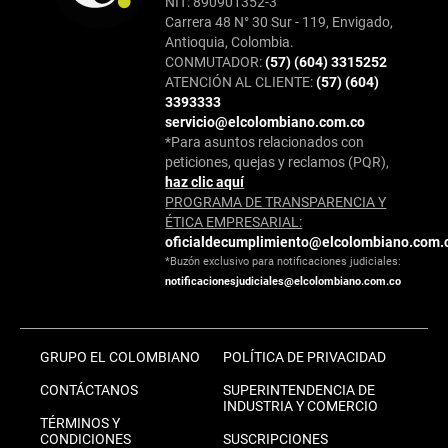
NIT: 890901352-3
Carrera 48 N° 30 Sur - 119, Envigado,
Antioquia, Colombia.
CONMUTADOR:
(57) (604) 3315252
ATENCIÓN AL CLIENTE:
(57) (604)
3393333
servicio@elcolombiano.com.co
*Para asuntos relacionados con
peticiones, quejas y reclamos (PQR),
haz clic aquí
PROGRAMA DE TRANSPARENCIA Y
ÉTICA EMPRESARIAL:
oficialdecumplimiento@elcolombiano.com.
*Buzón exclusivo para notificaciones judiciales:
notificacionesjudiciales@elcolombiano.com.co
GRUPO EL COLOMBIANO
POLÍTICA DE PRIVACIDAD
CONTÁCTANOS
SUPERINTENDENCIA DE
INDUSTRIA Y COMERCIO
TÉRMINOS Y
CONDICIONES
SUSCRIPCIONES