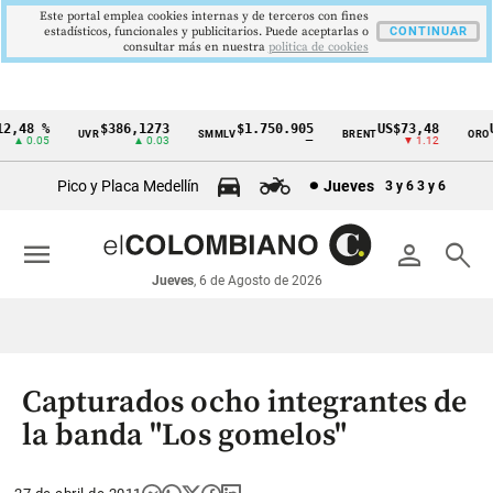
Este portal emplea cookies internas y de terceros con fines
estadísticos, funcionales y publicitarios. Puede aceptarlas o
CONTINUAR
consultar más en nuestra
politica de cookies
,48 %
$386,1273
$1.750.905
US$73,48
US
UVR
SMMLV
BRENT
ORO
Cintillo
▲ 0.05
▲ 0.03
—
▼ 1.12
de
Pico y Placa Medellín
Jueves
3 y 6
3 y 6
indicadores
económicos
menu
person
search
Colombia
Jueves
, 6 de Agosto de 2026
Capturados ocho integrantes de
la banda "Los gomelos"