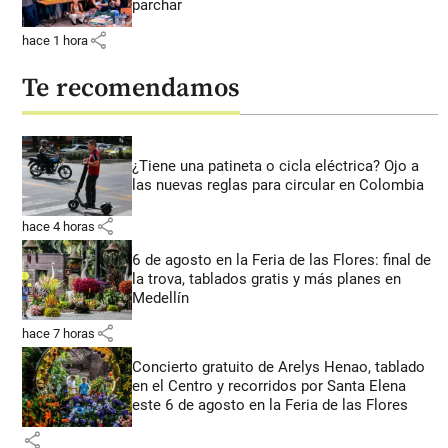
parchar
share
hace 1 hora
Te recomendamos
¿Tiene una patineta o cicla eléctrica? Ojo a
las nuevas reglas para circular en Colombia
share
hace 4 horas
6 de agosto en la Feria de las Flores: final de
la trova, tablados gratis y más planes en
Medellín
share
hace 7 horas
Concierto gratuito de Arelys Henao, tablado
en el Centro y recorridos por Santa Elena
este 6 de agosto en la Feria de las Flores
share