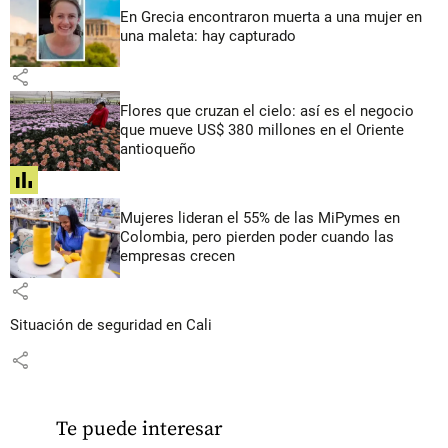
En Grecia encontraron muerta a una mujer en
una maleta: hay capturado
share
Flores que cruzan el cielo: así es el negocio
que mueve US$ 380 millones en el Oriente
antioqueño
share
Mujeres lideran el 55% de las MiPymes en
Colombia, pero pierden poder cuando las
empresas crecen
share
Situación de seguridad en Cali
share
Te puede interesar