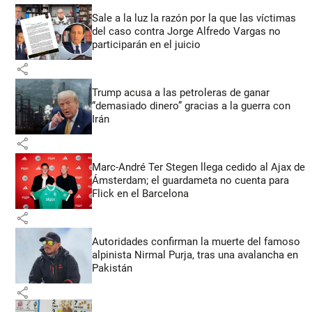
Sale a la luz la razón por la que las víctimas
del caso contra Jorge Alfredo Vargas no
participarán en el juicio
share
Trump acusa a las petroleras de ganar
“demasiado dinero” gracias a la guerra con
Irán
share
Marc-André Ter Stegen llega cedido al Ajax de
Ámsterdam; el guardameta no cuenta para
Flick en el Barcelona
share
Autoridades confirman la muerte del famoso
alpinista Nirmal Purja, tras una avalancha en
Pakistán
share