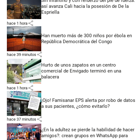
Sin Infantino y con refuerzo del pie de fuerza:
así avanza Cali hacia la posesión de De la
Espriella
share
hace 1 hora
Han muerto más de 300 niños por ébola en
República Democrática del Congo
share
hace 39 minutos
Hurto de unos zapatos en un centro
comercial de Envigado terminó en una
balacera
share
hace 1 hora
¡Ojo! Famisanar EPS alerta por robo de datos
a sus pacientes, ¿cómo evitarlo?
share
hace 37 minutos
¿En la adultez se pierde la habilidad de hacer
amigos?: crean grupos en WhatsApp para