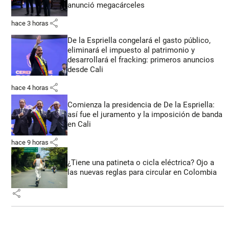
anunció megacárceles
share
hace 3 horas
De la Espriella congelará el gasto público,
eliminará el impuesto al patrimonio y
desarrollará el fracking: primeros anuncios
desde Cali
share
hace 4 horas
Comienza la presidencia de De la Espriella:
así fue el juramento y la imposición de banda
en Cali
share
hace 9 horas
¿Tiene una patineta o cicla eléctrica? Ojo a
las nuevas reglas para circular en Colombia
share