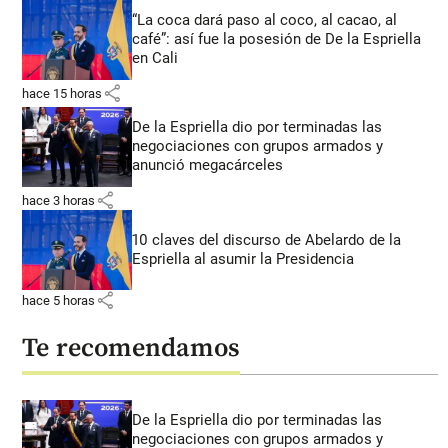
“La coca dará paso al coco, al cacao, al
café”: así fue la posesión de De la Espriella
en Cali
share
hace 15 horas
De la Espriella dio por terminadas las
negociaciones con grupos armados y
anunció megacárceles
share
hace 3 horas
10 claves del discurso de Abelardo de la
Espriella al asumir la Presidencia
share
hace 5 horas
Te recomendamos
De la Espriella dio por terminadas las
negociaciones con grupos armados y