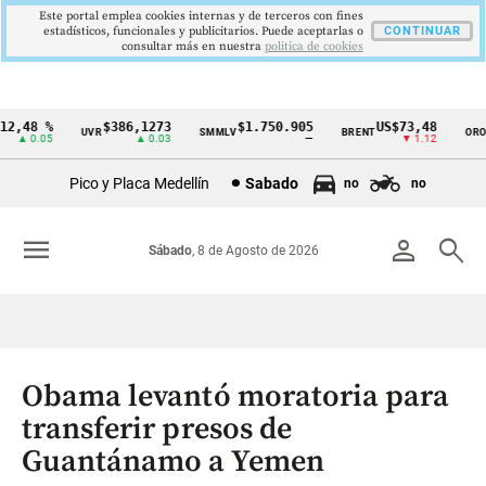
Este portal emplea cookies internas y de terceros con fines
estadísticos, funcionales y publicitarios. Puede aceptarlas o
CONTINUAR
consultar más en nuestra
politica de cookies
2,48 %
$386,1273
$1.750.905
US$73,48
U
UVR
SMMLV
BRENT
ORO
Cintillo
▲ 0.05
▲ 0.03
—
▼ 1.12
de
Pico y Placa Medellín
Sabado
no
no
indicadores
económicos
menu
person
search
Sábado
, 8 de Agosto de 2026
Colombia
Obama levantó moratoria para
transferir presos de
Guantánamo a Yemen