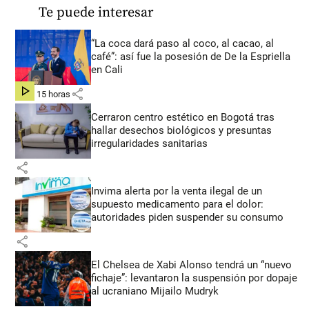
Te puede interesar
“La coca dará paso al coco, al cacao, al
café”: así fue la posesión de De la Espriella
en Cali
share
hace 15 horas
Cerraron centro estético en Bogotá tras
hallar desechos biológicos y presuntas
irregularidades sanitarias
share
Invima alerta por la venta ilegal de un
supuesto medicamento para el dolor:
autoridades piden suspender su consumo
share
El Chelsea de Xabi Alonso tendrá un “nuevo
fichaje”: levantaron la suspensión por dopaje
al ucraniano Mijailo Mudryk