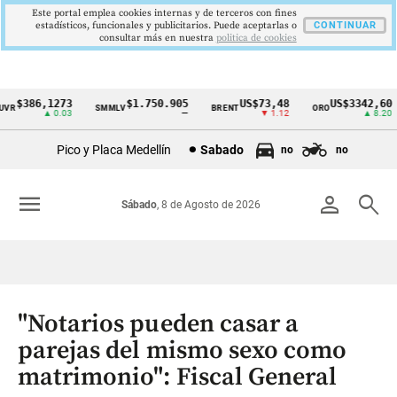
Este portal emplea cookies internas y de terceros con fines
estadísticos, funcionales y publicitarios. Puede aceptarlas o
CONTINUAR
consultar más en nuestra
politica de cookies
$386,1273
$1.750.905
US$73,48
US$3342,60
R
SMMLV
BRENT
ORO
Cintillo
▲ 0.03
—
▼ 1.12
▲ 8.20
de
Pico y Placa Medellín
Sabado
no
no
indicadores
económicos
menu
person
search
Sábado
, 8 de Agosto de 2026
Colombia
"Notarios pueden casar a
parejas del mismo sexo como
matrimonio": Fiscal General