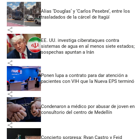
Alias ‘Douglas’ y ‘Carlos Pesebre’, entre los
trasladados de la cárcel de Itagüí
share
EE. UU. investiga ciberataques contra
sistemas de agua en al menos siete estados;
sospechas apuntan a Irán
share
Ponen lupa a contrato para dar atención a
pacientes con VIH que la Nueva EPS terminó
share
Condenaron a médico por abusar de joven en
consultorio del centro de Medellín
share
Concierto sorpresa: Ryan Castro y Feid