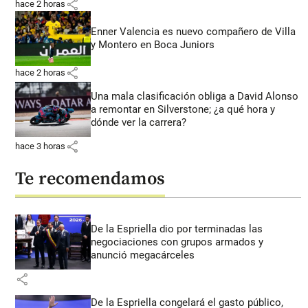
share
hace 2 horas
Enner Valencia es nuevo compañero de Villa
y Montero en Boca Juniors
share
hace 2 horas
Una mala clasificación obliga a David Alonso
a remontar en Silverstone; ¿a qué hora y
dónde ver la carrera?
share
hace 3 horas
Te recomendamos
De la Espriella dio por terminadas las
negociaciones con grupos armados y
anunció megacárceles
share
De la Espriella congelará el gasto público,