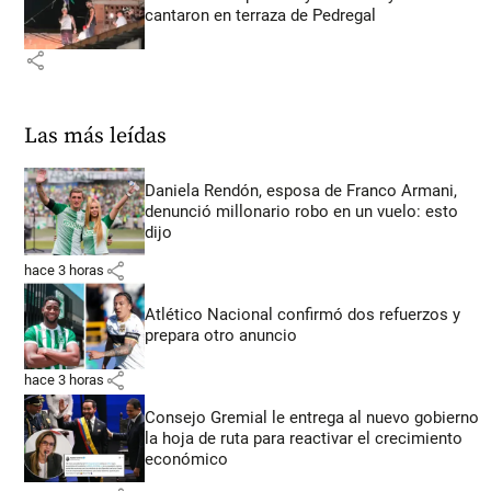
cantaron en terraza de Pedregal
share
Las más leídas
Daniela Rendón, esposa de Franco Armani,
denunció millonario robo en un vuelo: esto
dijo
share
hace 3 horas
Atlético Nacional confirmó dos refuerzos y
prepara otro anuncio
share
hace 3 horas
Consejo Gremial le entrega al nuevo gobierno
la hoja de ruta para reactivar el crecimiento
económico