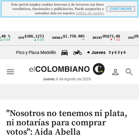
Este portal emplea cookies internas y de terceros con fines
estadísticos, funcionales y publicitarios. Puede aceptarlas o
CONTINUAR
consultar más en nuestra
politica de cookies
 %
$386,1273
$1.750.905
US$73,48
US$3
UVR
SMMLV
BRENT
ORO
Cintillo
.05
▲ 0.03
—
▼ 1.12
de
Pico y Placa Medellín
Jueves
3 y 6
3 y 6
indicadores
económicos
menu
person
search
Colombia
Jueves
, 6 de Agosto de 2026
"Nosotros no tenemos ni plata,
ni notarías para comprar
votos": Aida Abella