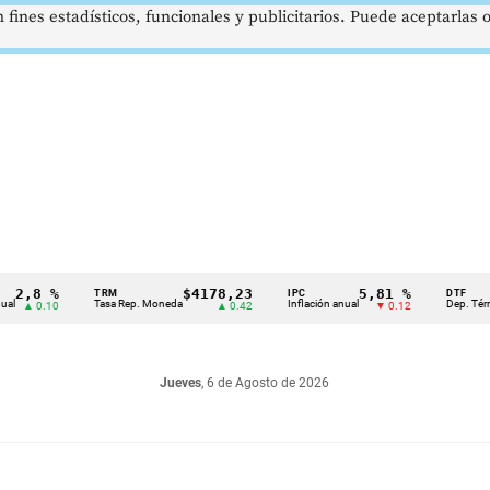
 fines estadísticos, funcionales y publicitarios. Puede aceptarlas
 %
$4178,23
5,81 %
TRM
IPC
DTF
Tasa Rep. Moneda
Inflación anual
Dep. Término Fijo
.10
▲ 0.42
▼ 0.12
Jueves
, 6 de Agosto de 2026