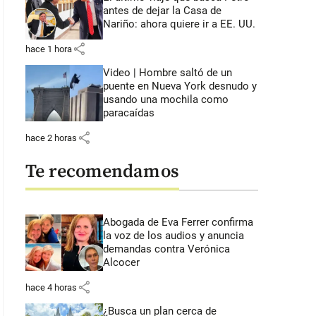
antes de dejar la Casa de
Nariño: ahora quiere ir a EE. UU.
share
hace 1 hora
Video | Hombre saltó de un
puente en Nueva York desnudo y
usando una mochila como
paracaídas
share
hace 2 horas
Te recomendamos
Abogada de Eva Ferrer confirma
la voz de los audios y anuncia
demandas contra Verónica
Alcocer
share
hace 4 horas
¿Busca un plan cerca de