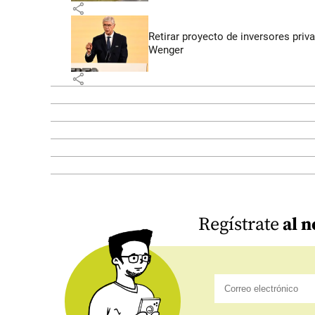
share
Retirar proyecto de inversores priv
Wenger
share
Regístrate
al n