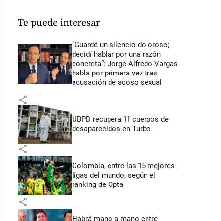
Te puede interesar
“Guardé un silencio doloroso;
decidí hablar por una razón
concreta”: Jorge Alfredo Vargas
habla por primera vez tras
acusación de acoso sexual
share
UBPD recupera 11 cuerpos de
desaparecidos en Turbo
share
Colombia, entre las 15 mejores
ligas del mundo, según el
ranking de Opta
share
Habrá mano a mano entre