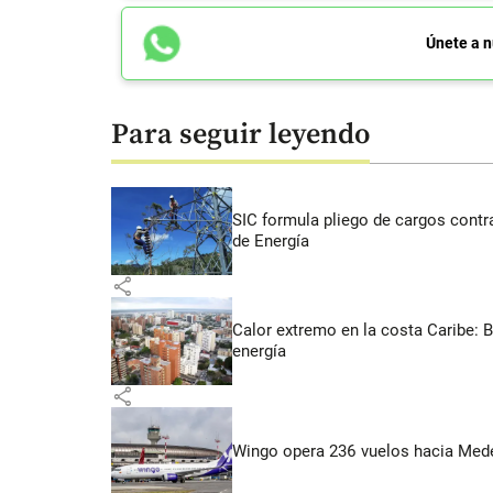
Únete a n
Para seguir leyendo
SIC formula pliego de cargos contra
de Energía
share
Calor extremo en la costa Caribe: 
energía
share
Wingo opera 236 vuelos hacia Medell