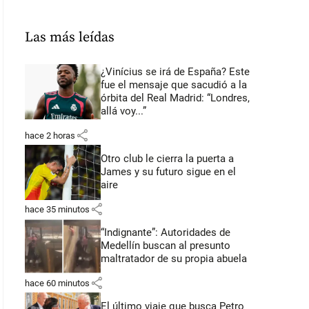
Las más leídas
¿Vinícius se irá de España? Este
fue el mensaje que sacudió a la
órbita del Real Madrid: “Londres,
allá voy...”
share
hace 2 horas
Otro club le cierra la puerta a
James y su futuro sigue en el
aire
share
hace 35 minutos
“Indignante”: Autoridades de
Medellín buscan al presunto
maltratador de su propia abuela
share
hace 60 minutos
El último viaje que busca Petro