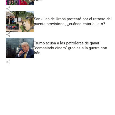
share
San Juan de Urabá protestó por el retraso del
puente provisional, ¿cuándo estaría listo?
share
Trump acusa a las petroleras de ganar
“demasiado dinero” gracias a la guerra con
Irán
share