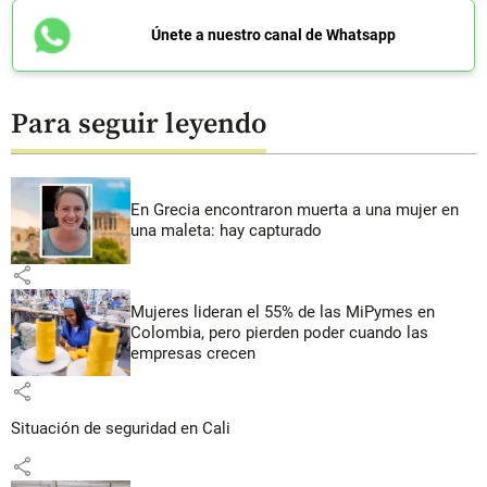
Únete a nuestro canal de Whatsapp
Para seguir leyendo
En Grecia encontraron muerta a una mujer en
una maleta: hay capturado
share
Mujeres lideran el 55% de las MiPymes en
Colombia, pero pierden poder cuando las
empresas crecen
share
Situación de seguridad en Cali
share