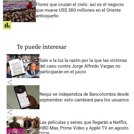
Flores que cruzan el cielo: así es el negocio
que mueve US$ 380 millones en el Oriente
antioqueño
share
Te puede interesar
Sale a la luz la razón por la que las víctimas
del caso contra Jorge Alfredo Vargas no
participarán en el juicio
share
Nequi se independiza de Bancolombia desde
septiembre: esto cambiará para los usuarios
share
Las películas y series que llegarán a Netflix,
HBO Max, Prime Video y Apple TV en agosto
2026