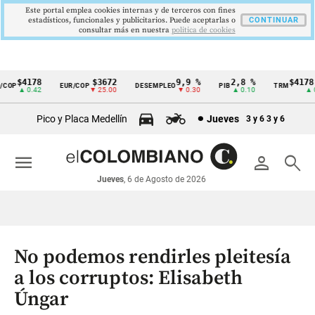
Este portal emplea cookies internas y de terceros con fines
estadísticos, funcionales y publicitarios. Puede aceptarlas o
CONTINUAR
consultar más en nuestra
politica de cookies
$4178
$3672
9,9 %
2,8 %
$4178,2
P
EUR/COP
DESEMPLEO
PIB
TRM
Cintillo
▲ 0.42
▼ 25.00
▼ 0.30
▲ 0.10
▲ 0.4
de
Pico y Placa Medellín
Jueves
3 y 6
3 y 6
indicadores
económicos
menu
person
search
Colombia
Jueves
, 6 de Agosto de 2026
No podemos rendirles pleitesía
a los corruptos: Elisabeth
Úngar