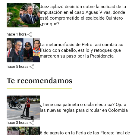
Juez aplazó decisión sobre la nulidad de la
imputación en el caso Aguas Vivas, donde
está comprometido el exalcalde Quintero
¿por qué?
share
hace 1 hora
La metamorfosis de Petro: así cambió su
físico con cabello, estilo y retoques que
marcaron su paso por la Presidencia
share
hace 5 horas
Te recomendamos
¿Tiene una patineta o cicla eléctrica? Ojo a
las nuevas reglas para circular en Colombia
share
hace 3 horas
6 de agosto en la Feria de las Flores: final de