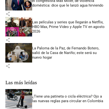
el congresista Max Miller, de violencia
doméstica: dice que le lanzó agua hirviendo
share
Las películas y series que llegarán a Netflix,
HBO Max, Prime Video y Apple TV en agosto
2026
share
La Paloma de la Paz, de Fernando Botero,
salió de la Casa de Nariño; este será su
nuevo hogar
share
Las más leídas
¿Tiene una patineta o cicla eléctrica? Ojo a
las nuevas reglas para circular en Colombia