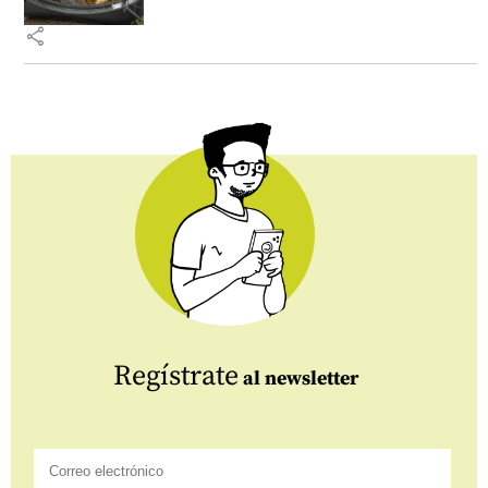
share
Regístrate
al newsletter