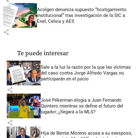
Acolgen denuncia supuesto “hostigamiento
institucional” tras investigación de la SIC a
Enel, Celsia y AES
share
Te puede interesar
Sale a la luz la razón por la que las víctimas
del caso contra Jorge Alfredo Vargas no
participarán en el juicio
share
José Pékerman elogia a Juan Fernando
Quintero mientras se define el futuro del
jugador; ¿llegará a la MLS?
share
Hija de Bernie Moreno acusa a su exesposo,