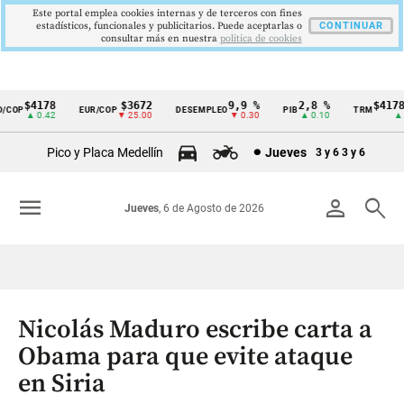
Este portal emplea cookies internas y de terceros con fines
estadísticos, funcionales y publicitarios. Puede aceptarlas o
CONTINUAR
consultar más en nuestra
politica de cookies
$4178
$3672
9,9 %
2,8 %
$4178,2
OP
EUR/COP
DESEMPLEO
PIB
TRM
Cintillo
▲ 0.42
▼ 25.00
▼ 0.30
▲ 0.10
▲ 0.
de
Pico y Placa Medellín
Jueves
3 y 6
3 y 6
indicadores
económicos
menu
person
search
Jueves
, 6 de Agosto de 2026
Colombia
Nicolás Maduro escribe carta a
Obama para que evite ataque
en Siria