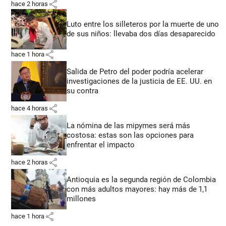
share
hace 2 horas
Luto entre los silleteros por la muerte de uno
de sus niños: llevaba dos días desaparecido
share
hace 1 hora
Salida de Petro del poder podría acelerar
investigaciones de la justicia de EE. UU. en
su contra
share
hace 4 horas
La nómina de las mipymes será más
costosa: estas son las opciones para
enfrentar el impacto
share
hace 2 horas
Antioquia es la segunda región de Colombia
con más adultos mayores: hay más de 1,1
millones
share
hace 1 hora