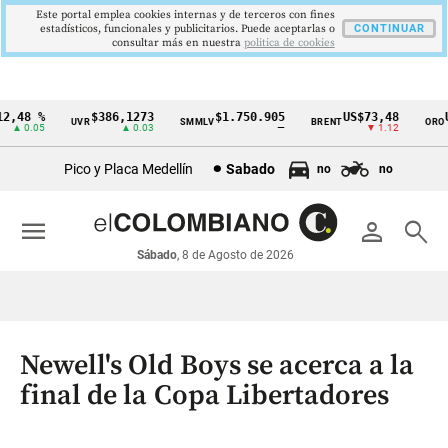
Este portal emplea cookies internas y de terceros con fines
estadísticos, funcionales y publicitarios. Puede aceptarlas o
CONTINUAR
consultar más en nuestra
politica de cookies
,48 %
$386,1273
$1.750.905
US$73,48
US
UVR
SMMLV
BRENT
ORO
Cintillo
▲ 0.05
▲ 0.03
—
▼ 1.12
de
Pico y Placa Medellín
Sabado
no
no
indicadores
económicos
menu
person
search
Colombia
Sábado
, 8 de Agosto de 2026
Newell's Old Boys se acerca a la
final de la Copa Libertadores