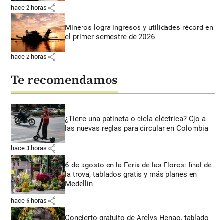
share
hace 2 horas
Mineros logra ingresos y utilidades récord en
el primer semestre de 2026
share
hace 2 horas
Te recomendamos
¿Tiene una patineta o cicla eléctrica? Ojo a
las nuevas reglas para circular en Colombia
share
hace 3 horas
6 de agosto en la Feria de las Flores: final de
la trova, tablados gratis y más planes en
Medellín
share
hace 6 horas
Concierto gratuito de Arelys Henao, tablado