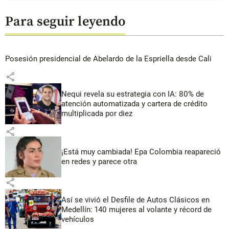
Para seguir leyendo
Posesión presidencial de Abelardo de la Espriella desde Cali
share
Nequi revela su estrategia con IA: 80% de
atención automatizada y cartera de crédito
multiplicada por diez
share
¡Está muy cambiada! Epa Colombia reapareció
en redes y parece otra
share
Así se vivió el Desfile de Autos Clásicos en
Medellín: 140 mujeres al volante y récord de
vehículos