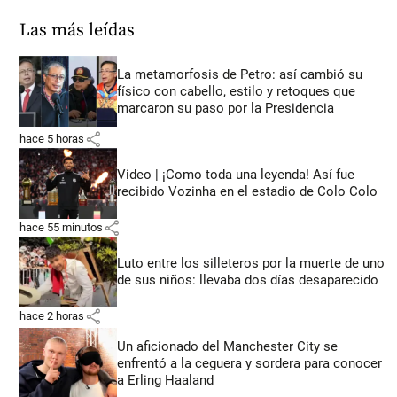
Las más leídas
La metamorfosis de Petro: así cambió su
físico con cabello, estilo y retoques que
marcaron su paso por la Presidencia
share
hace 5 horas
Video | ¡Como toda una leyenda! Así fue
recibido Vozinha en el estadio de Colo Colo
share
hace 55 minutos
Luto entre los silleteros por la muerte de uno
de sus niños: llevaba dos días desaparecido
share
hace 2 horas
Un aficionado del Manchester City se
enfrentó a la ceguera y sordera para conocer
a Erling Haaland