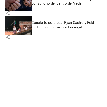
consultorio del centro de Medellín
share
Concierto sorpresa: Ryan Castro y Feid
cantaron en terraza de Pedregal
share