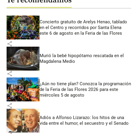
Te recomendamos
Concierto gratuito de Arelys Henao, tablado
en el Centro y recorridos por Santa Elena
este 6 de agosto en la Feria de las Flores
share
Murió la bebé hipopótamo rescatada en el
Magdalena Medio
share
¿Aún no tiene plan? Conozca la programación
de la Feria de las Flores 2026 para este
miércoles 5 de agosto
share
Adiós a Alfonso Lizarazo: los hitos de una
vida entre el humor, el secuestro y el Senado