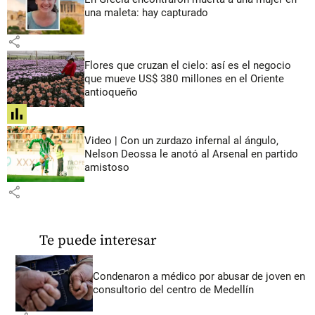
una maleta: hay capturado
share
Flores que cruzan el cielo: así es el negocio
que mueve US$ 380 millones en el Oriente
antioqueño
share
Video | Con un zurdazo infernal al ángulo,
Nelson Deossa le anotó al Arsenal en partido
amistoso
share
Te puede interesar
Condenaron a médico por abusar de joven en
consultorio del centro de Medellín