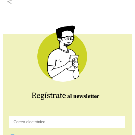
share
Regístrate
al newsletter