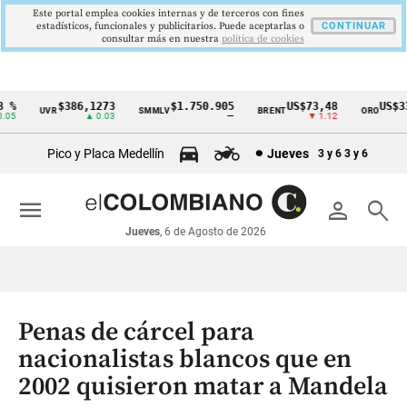
Este portal emplea cookies internas y de terceros con fines
estadísticos, funcionales y publicitarios. Puede aceptarlas o
CONTINUAR
consultar más en nuestra
politica de cookies
%
$386,1273
$1.750.905
US$73,48
US$334
UVR
SMMLV
BRENT
ORO
Cintillo
5
▲ 0.03
—
▼ 1.12
▲
de
Pico y Placa Medellín
Jueves
3 y 6
3 y 6
indicadores
económicos
menu
person
search
Colombia
Jueves
, 6 de Agosto de 2026
Penas de cárcel para
nacionalistas blancos que en
2002 quisieron matar a Mandela