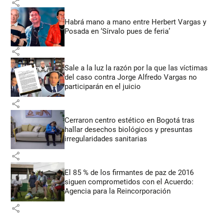
share
Habrá mano a mano entre Herbert Vargas y
Posada en ‘Sírvalo pues de feria’
share
Sale a la luz la razón por la que las víctimas
del caso contra Jorge Alfredo Vargas no
participarán en el juicio
share
Cerraron centro estético en Bogotá tras
hallar desechos biológicos y presuntas
irregularidades sanitarias
share
El 85 % de los firmantes de paz de 2016
siguen comprometidos con el Acuerdo:
Agencia para la Reincorporación
share