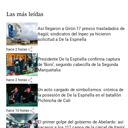
Las más leídas
Así llegaron a Girón 17 presos trasladados de
Itagüí; sindicatos del Inpec ya hicieron
solicitud a De la Espriella
share
hace 2 horas
Presidente De la Espriella confirma captura
de ‘Boni’, segundo cabecilla de la Segunda
Marquetalia
share
hace 2 horas
Un acto cargado de simbolismos: crónica de
la posesión de De la Espriella en el batallón
Pichincha de Cali
share
hace 10 horas
El primer golpe del gobierno de Abelardo: así
sacaron a los 117 capos de la cárcel de Itagüí