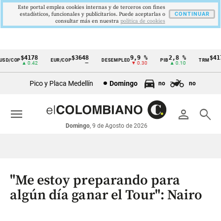
Este portal emplea cookies internas y de terceros con fines
estadísticos, funcionales y publicitarios. Puede aceptarlas o
CONTINUAR
consultar más en nuestra
politica de cookies
$4178
$3648
9,9 %
2,8 %
$4178
D/COP
EUR/COP
DESEMPLEO
PIB
TRM
Cintillo
▲ 0.42
—
▼ 0.30
▲ 0.10
▲ 0
de
Pico y Placa Medellín
Domingo
no
no
indicadores
económicos
menu
person
search
Colombia
Domingo
, 9 de Agosto de 2026
"Me estoy preparando para
algún día ganar el Tour": Nairo