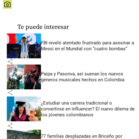
share
Te puede interesar
FBI reveló atentado frustrado para asesinar a
Messi en el Mundial con “cuatro bombas”
share
Paipa y Pasonva, así suenan los nuevos
géneros musicales hechos en Colombia
share
¿Estudiar una carrera tradicional o
convertirse en influencer? El nuevo dilema de
los jóvenes colombianos
share
77 familias desplazadas en Briceño por