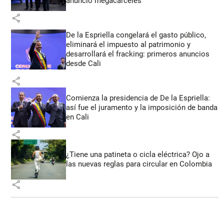
anunció megacárceles
share
De la Espriella congelará el gasto público,
eliminará el impuesto al patrimonio y
desarrollará el fracking: primeros anuncios
desde Cali
share
Comienza la presidencia de De la Espriella:
así fue el juramento y la imposición de banda
en Cali
share
¿Tiene una patineta o cicla eléctrica? Ojo a
las nuevas reglas para circular en Colombia
share