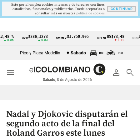
Este portal emplea cookies internas y de terceros con fines
estadísticos, funcionales y publicitarios. Puede aceptarlas o
CONTINUAR
consultar más en nuestra
politica de cookies
48 %
$386,1273
$1.750.905
US$73,48
US$
UVR
SMMLV
BRENT
ORO
Cintillo
 0.05
▲ 0.03
—
▼ 1.12
de
Pico y Placa Medellín
Sabado
no
no
indicadores
económicos
menu
person
search
Colombia
Sábado
, 8 de Agosto de 2026
Nadal y Djokovic disputarán el
segundo acto de la final del
Roland Garros este lunes