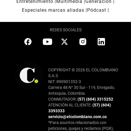
Entretenimiento
Multimedia
Generación
Especiales marcas aliadas
Pódcast
REDES SOCIALES
COPYRIGHT © 2026 EL COLOMBIANO
S.A.S
NIT: 890901352-3
Carrera 48 N° 30 Sur - 119, Envigado,
Antioquia, Colombia.
CONMUTADOR:
(57) (604) 3315252
ATENCIÓN AL CLIENTE:
(57) (604)
3393333
servicio@elcolombiano.com.co
*Para asuntos relacionados con
peticiones, quejas y reclamos (PQR),