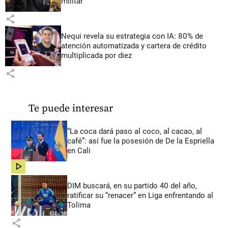
militar
share
Nequi revela su estrategia con IA: 80% de
atención automatizada y cartera de crédito
multiplicada por diez
share
Te puede interesar
“La coca dará paso al coco, al cacao, al
café”: así fue la posesión de De la Espriella
en Cali
share
DIM buscará, en su partido 40 del año,
ratificar su “renacer” en Liga enfrentando al
Tolima
share