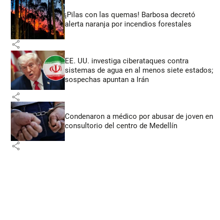
¡Pilas con las quemas! Barbosa decretó
alerta naranja por incendios forestales
share
EE. UU. investiga ciberataques contra
sistemas de agua en al menos siete estados;
sospechas apuntan a Irán
share
Condenaron a médico por abusar de joven en
consultorio del centro de Medellín
share