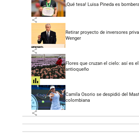
¡Qué tesa! Luisa Pineda es bombera
share
Retirar proyecto de inversores priv
Wenger
share
Flores que cruzan el cielo: así es
antioqueño
share
Camila Osorio se despidió del Mast
colombiana
share