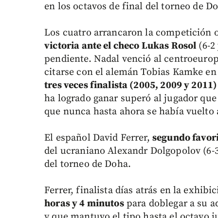
en los octavos de final del torneo de D
Los cuatro arrancaron la competición o
victoria ante el checo Lukas Rosol
(6-2 
pendiente. Nadal venció al centroeuro
citarse con el alemán Tobias Kamke en
tres veces finalista (2005, 2009 y 2011)
ha logrado ganar superó al jugador que
que nunca hasta ahora se había vuelto 
El español David Ferrer,
segundo favor
del ucraniano Alexandr Dolgopolov (6-3,
del torneo de Doha.
Ferrer, finalista días atrás en la exhib
horas y 4 minutos
para doblegar a su a
y que mantuvo el tipo hasta el octavo j