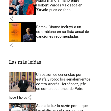
Habrá mano a mano entre
Herbert Vargas y Posada en
‘Sírvalo pues de feria’
share
Barack Obama incluyó a un
colombiano en su lista anual de
canciones recomendadas
share
Las más leídas
Un patrón de denuncias por
estafa y robo: los señalamientos
contra Andrés Hernández, jefe
de comunicaciones de Petro
share
hace 3 horas
Sale a la luz la razón por la que
las víctimas del caso contra