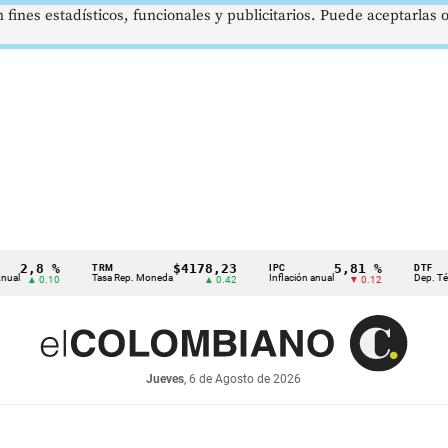
 fines estadísticos, funcionales y publicitarios. Puede aceptarlas
8 %
$4178,23
5,81 %
TRM
IPC
DTF
Tasa Rep. Moneda
Inflación anual
Dep. Término Fi
 0.10
▲ 0.42
▼ 0.12
Jueves
, 6 de Agosto de 2026