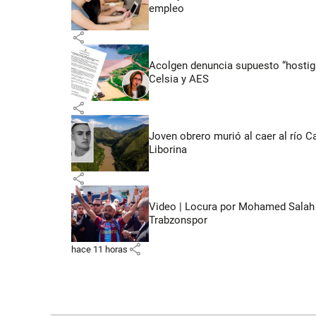
empleo
share
Acolgen denuncia supuesto “hostigam
Celsia y AES
share
Joven obrero murió al caer al río C
Liborina
share
Video | Locura por Mohamed Salah e
Trabzonspor
share
hace 11 horas