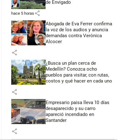
de Envigado
share
hace 5 horas
Abogada de Eva Ferrer confirma
la voz de los audios y anuncia
demandas contra Verónica
Alcocer
share
¿Busca un plan cerca de
Medellín? Conozca ocho
pueblos para visitar, con rutas,
costos y qué hacer en cada uno
share
Empresario paisa lleva 10 días
desaparecido y su carro
apareció incendiado en
Santander
share