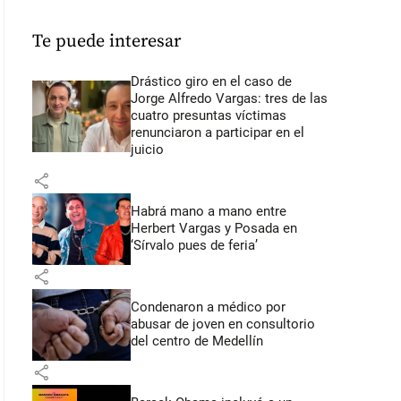
Te puede interesar
Drástico giro en el caso de
Jorge Alfredo Vargas: tres de las
cuatro presuntas víctimas
renunciaron a participar en el
juicio
share
Habrá mano a mano entre
Herbert Vargas y Posada en
‘Sírvalo pues de feria’
share
Condenaron a médico por
abusar de joven en consultorio
del centro de Medellín
share