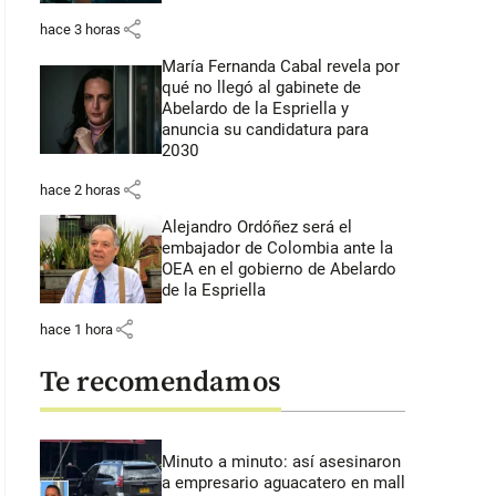
share
hace 3 horas
María Fernanda Cabal revela por
qué no llegó al gabinete de
Abelardo de la Espriella y
anuncia su candidatura para
2030
share
hace 2 horas
Alejandro Ordóñez será el
embajador de Colombia ante la
OEA en el gobierno de Abelardo
de la Espriella
share
hace 1 hora
Te recomendamos
Minuto a minuto: así asesinaron
a empresario aguacatero en mall