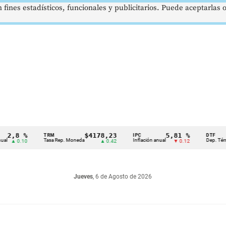
 fines estadísticos, funcionales y publicitarios. Puede aceptarlas
8 %
$4178,23
5,81 %
TRM
IPC
DTF
Tasa Rep. Moneda
Inflación anual
Dep. Término Fij
0.10
▲ 0.42
▼ 0.12
Jueves
, 6 de Agosto de 2026