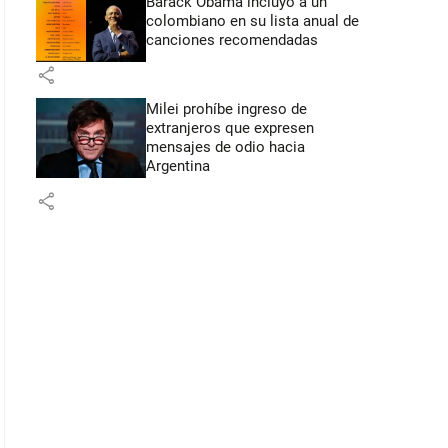
Barack Obama incluyó a un
colombiano en su lista anual de
canciones recomendadas
share
Milei prohíbe ingreso de
extranjeros que expresen
mensajes de odio hacia
Argentina
share