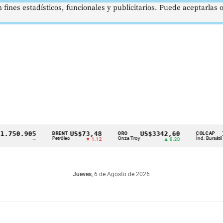
 fines estadísticos, funcionales y publicitarios. Puede aceptarlas
50.905
US$73,48
US$3342,60
1621
BRENT
ORO
COLCAP
Petróleo
Onza Troy
Índ. Bursátil
—
▼ 1.12
▲ 8.20
Jueves
, 6 de Agosto de 2026