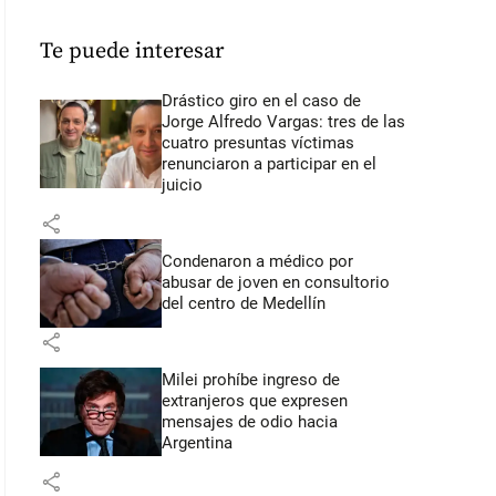
Te puede interesar
Drástico giro en el caso de
Jorge Alfredo Vargas: tres de las
cuatro presuntas víctimas
renunciaron a participar en el
juicio
share
Condenaron a médico por
abusar de joven en consultorio
del centro de Medellín
share
Milei prohíbe ingreso de
extranjeros que expresen
mensajes de odio hacia
Argentina
share