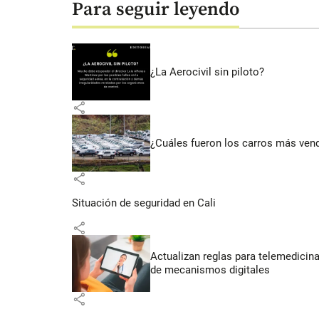
Para seguir leyendo
¿La Aerocivil sin piloto?
share
¿Cuáles fueron los carros más vend
share
Situación de seguridad en Cali
share
Actualizan reglas para telemedicin
de mecanismos digitales
share