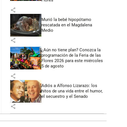
Flores
share
Murió la bebé hipopótamo
rescatada en el Magdalena
Medio
share
¿Aún no tiene plan? Conozca la
programación de la Feria de las
Flores 2026 para este miércoles
5 de agosto
share
Adiós a Alfonso Lizarazo: los
hitos de una vida entre el humor,
el secuestro y el Senado
share