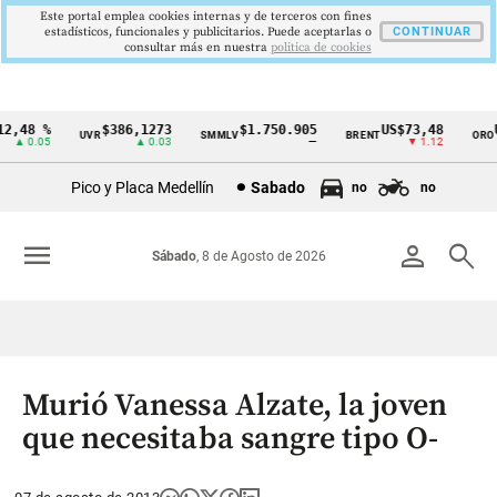
Este portal emplea cookies internas y de terceros con fines
estadísticos, funcionales y publicitarios. Puede aceptarlas o
CONTINUAR
consultar más en nuestra
politica de cookies
,48 %
$386,1273
$1.750.905
US$73,48
US
UVR
SMMLV
BRENT
ORO
Cintillo
▲ 0.05
▲ 0.03
—
▼ 1.12
de
Pico y Placa Medellín
Sabado
no
no
indicadores
económicos
menu
person
search
Sábado
, 8 de Agosto de 2026
Colombia
Murió Vanessa Alzate, la joven
que necesitaba sangre tipo O-