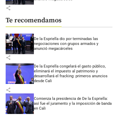
share
Te recomendamos
De la Espriella dio por terminadas las
negociaciones con grupos armados y
anunció megacárceles
share
De la Espriella congelará el gasto público,
eliminará el impuesto al patrimonio y
desarrollará el fracking: primeros anuncios
desde Cali
share
Comienza la presidencia de De la Espriella:
así fue el juramento y la imposición de banda
en Cali