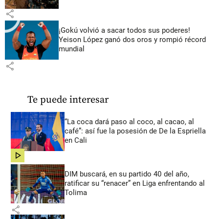
share
¡Gokú volvió a sacar todos sus poderes!
Yeison López ganó dos oros y rompió récord
mundial
share
Te puede interesar
“La coca dará paso al coco, al cacao, al
café”: así fue la posesión de De la Espriella
en Cali
share
DIM buscará, en su partido 40 del año,
ratificar su “renacer” en Liga enfrentando al
Tolima
share