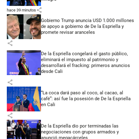
share
hace 39 minutos
Gobierno Trump anuncia USD 1.000 millones
de apoyo a gobierno de De la Espriella y
promete revisar aranceles
share
De la Espriella congelará el gasto público,
eliminará el impuesto al patrimonio y
desarrollará el fracking: primeros anuncios
desde Cali
share
“La coca dará paso al coco, al cacao, al
café”: así fue la posesión de De la Espriella
en Cali
share
De la Espriella dio por terminadas las
negociaciones con grupos armados y
anunció megacárceles