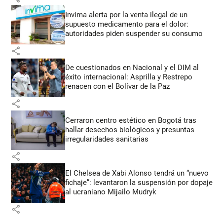
Invima alerta por la venta ilegal de un
supuesto medicamento para el dolor:
autoridades piden suspender su consumo
share
De cuestionados en Nacional y el DIM al
éxito internacional: Asprilla y Restrepo
renacen con el Bolívar de la Paz
share
Cerraron centro estético en Bogotá tras
hallar desechos biológicos y presuntas
irregularidades sanitarias
share
El Chelsea de Xabi Alonso tendrá un “nuevo
fichaje”: levantaron la suspensión por dopaje
al ucraniano Mijailo Mudryk
share