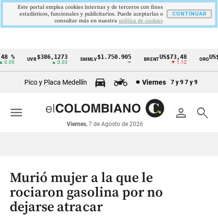
Este portal emplea cookies internas y de terceros con fines
estadísticos, funcionales y publicitarios. Puede aceptarlas o
CONTINUAR
consultar más en nuestra
politica de cookies
8 %
$386,1273
$1.750.905
US$73,48
US$3
UVR
SMMLV
BRENT
ORO
Cintillo
.05
▲ 0.03
—
▼ 1.12
de
Pico y Placa Medellín
Viernes
7 y 9
7 y 9
indicadores
económicos
menu
person
search
Colombia
Viernes
, 7 de Agosto de 2026
Murió mujer a la que le
rociaron gasolina por no
dejarse atracar