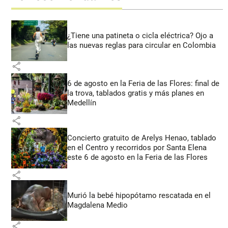
¿Tiene una patineta o cicla eléctrica? Ojo a
las nuevas reglas para circular en Colombia
share
6 de agosto en la Feria de las Flores: final de
la trova, tablados gratis y más planes en
Medellín
share
Concierto gratuito de Arelys Henao, tablado
en el Centro y recorridos por Santa Elena
este 6 de agosto en la Feria de las Flores
share
Murió la bebé hipopótamo rescatada en el
Magdalena Medio
share