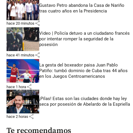
Gustavo Petro abandona la Casa de Nariño
tras cuatro años en la Presidencia
share
hace 20 minutos
Video | Policía detuvo a un ciudadano francés
por intentar romper la seguridad de la
posesión
share
hace 41 minutos
La gesta del boxeador paisa Juan Pablo
Patiño: tumbó dominio de Cuba tras 44 años
en los Juegos Centroamericanos
share
hace 1 hora
¡Pilas! Estas son las ciudades donde hay ley
seca por posesión de Abelardo de la Espriella
share
hace 2 horas
Te recomendamos