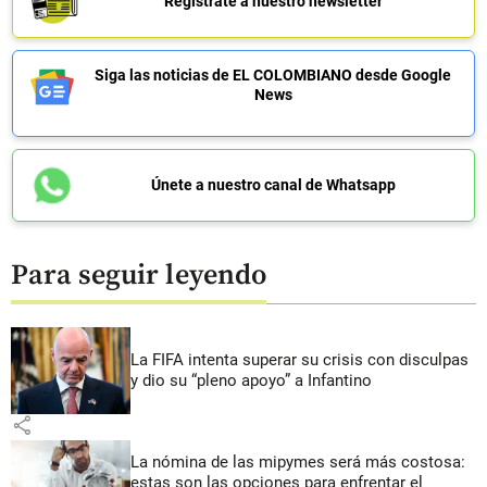
Regístrate a nuestro newsletter
Siga las noticias de EL COLOMBIANO desde Google
News
Únete a nuestro canal de Whatsapp
Para seguir leyendo
La FIFA intenta superar su crisis con disculpas
y dio su “pleno apoyo” a Infantino
share
La nómina de las mipymes será más costosa:
estas son las opciones para enfrentar el