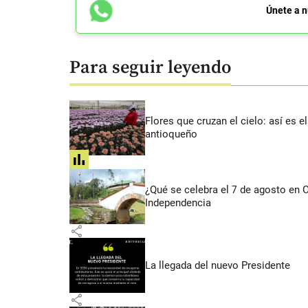
Únete a n
Para seguir leyendo
Flores que cruzan el cielo: así es
antioqueño
share
¿Qué se celebra el 7 de agosto en
Independencia
share
La llegada del nuevo Presidente
share