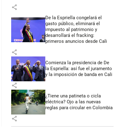
share
De la Espriella congelará el
gasto público, eliminará el
impuesto al patrimonio y
desarrollará el fracking:
primeros anuncios desde Cali
share
Comienza la presidencia de De
la Espriella: así fue el juramento
y la imposición de banda en Cali
share
¿Tiene una patineta o cicla
eléctrica? Ojo a las nuevas
reglas para circular en Colombia
share