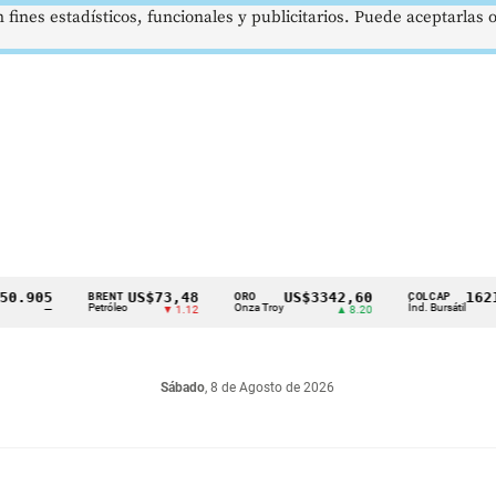
 fines estadísticos, funcionales y publicitarios. Puede aceptarlas
05
US$73,48
US$3342,60
1621,34 
BRENT
ORO
COLCAP
Petróleo
Onza Troy
Índ. Bursátil
—
▼ 1.12
▲ 8.20
▲
Sábado
, 8 de Agosto de 2026