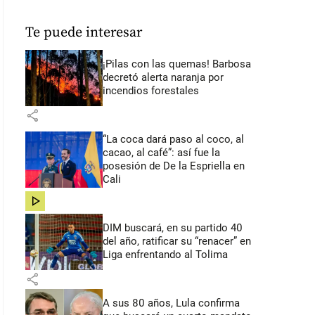
Te puede interesar
¡Pilas con las quemas! Barbosa
decretó alerta naranja por
incendios forestales
share
“La coca dará paso al coco, al
cacao, al café”: así fue la
posesión de De la Espriella en
Cali
share
DIM buscará, en su partido 40
del año, ratificar su “renacer” en
Liga enfrentando al Tolima
share
A sus 80 años, Lula confirma