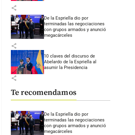
share
De la Espriella dio por
terminadas las negociaciones
con grupos armados y anunció
megacárceles
share
10 claves del discurso de
Abelardo de la Espriella al
asumir la Presidencia
share
Te recomendamos
De la Espriella dio por
terminadas las negociaciones
con grupos armados y anunció
megacárceles