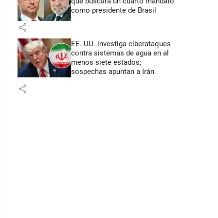
que buscará un cuarto mandato
como presidente de Brasil
share
EE. UU. investiga ciberataques
contra sistemas de agua en al
menos siete estados;
sospechas apuntan a Irán
share