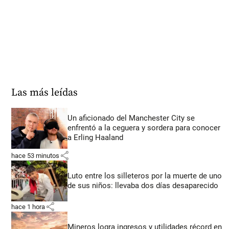
Las más leídas
Un aficionado del Manchester City se
enfrentó a la ceguera y sordera para conocer
a Erling Haaland
share
hace 53 minutos
Luto entre los silleteros por la muerte de uno
de sus niños: llevaba dos días desaparecido
share
hace 1 hora
Mineros logra ingresos y utilidades récord en