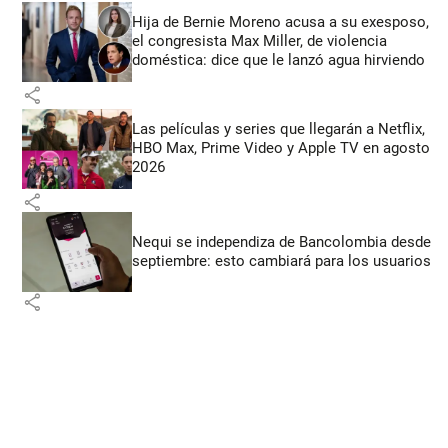
Hija de Bernie Moreno acusa a su exesposo,
el congresista Max Miller, de violencia
doméstica: dice que le lanzó agua hirviendo
share
Las películas y series que llegarán a Netflix,
HBO Max, Prime Video y Apple TV en agosto
2026
share
Nequi se independiza de Bancolombia desde
septiembre: esto cambiará para los usuarios
share