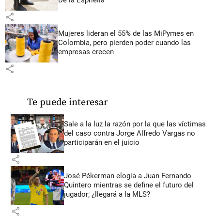
De la Espriella
share
Mujeres lideran el 55% de las MiPymes en
Colombia, pero pierden poder cuando las
empresas crecen
share
Te puede interesar
Sale a la luz la razón por la que las víctimas
del caso contra Jorge Alfredo Vargas no
participarán en el juicio
share
José Pékerman elogia a Juan Fernando
Quintero mientras se define el futuro del
jugador; ¿llegará a la MLS?
share