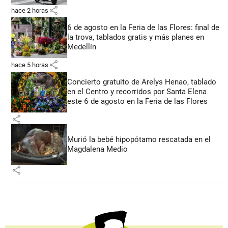
share
hace 2 horas
6 de agosto en la Feria de las Flores: final de
la trova, tablados gratis y más planes en
Medellín
share
hace 5 horas
Concierto gratuito de Arelys Henao, tablado
en el Centro y recorridos por Santa Elena
este 6 de agosto en la Feria de las Flores
share
Murió la bebé hipopótamo rescatada en el
Magdalena Medio
share