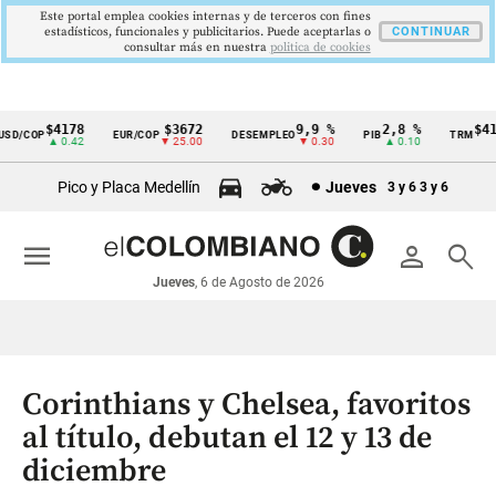
Este portal emplea cookies internas y de terceros con fines
estadísticos, funcionales y publicitarios. Puede aceptarlas o
CONTINUAR
consultar más en nuestra
politica de cookies
$4178
$3672
9,9 %
2,8 %
$417
D/COP
EUR/COP
DESEMPLEO
PIB
TRM
Cintillo
▲ 0.42
▼ 25.00
▼ 0.30
▲ 0.10
▲
de
Pico y Placa Medellín
Jueves
3 y 6
3 y 6
indicadores
económicos
menu
person
search
Colombia
Jueves
, 6 de Agosto de 2026
Corinthians y Chelsea, favoritos
al título, debutan el 12 y 13 de
diciembre