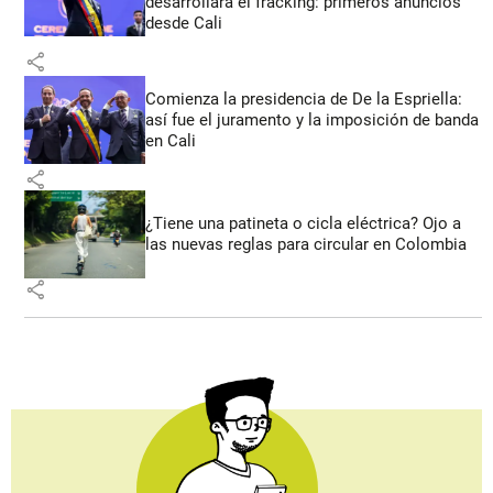
desarrollará el fracking: primeros anuncios
desde Cali
share
Comienza la presidencia de De la Espriella:
así fue el juramento y la imposición de banda
en Cali
share
¿Tiene una patineta o cicla eléctrica? Ojo a
las nuevas reglas para circular en Colombia
share