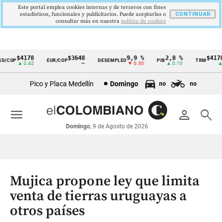
Este portal emplea cookies internas y de terceros con fines
estadísticos, funcionales y publicitarios. Puede aceptarlas o
CONTINUAR
consultar más en nuestra
politica de cookies
$4178
$3648
9,9 %
2,8 %
$4178,
/COP
EUR/COP
DESEMPLEO
PIB
TRM
Cintillo
▲ 0.42
—
▼ 0.30
▲ 0.10
▲ 0.
de
Pico y Placa Medellín
Domingo
no
no
indicadores
económicos
menu
person
search
Colombia
Domingo
, 9 de Agosto de 2026
Mujica propone ley que limita
venta de tierras uruguayas a
otros países