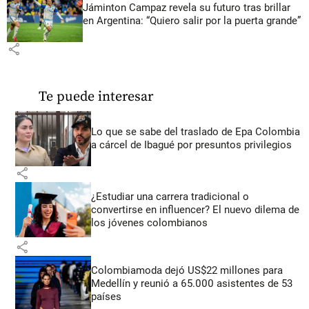
Jáminton Campaz revela su futuro tras brillar
en Argentina: “Quiero salir por la puerta grande”
share
Te puede interesar
Lo que se sabe del traslado de Epa Colombia
a cárcel de Ibagué por presuntos privilegios
share
¿Estudiar una carrera tradicional o
convertirse en influencer? El nuevo dilema de
los jóvenes colombianos
share
Colombiamoda dejó US$22 millones para
Medellín y reunió a 65.000 asistentes de 53
países