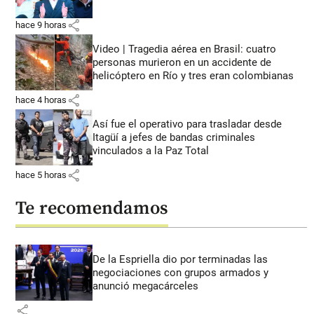
share
hace 9 horas
Video | Tragedia aérea en Brasil: cuatro
personas murieron en un accidente de
helicóptero en Río y tres eran colombianas
share
hace 4 horas
Así fue el operativo para trasladar desde
Itagüí a jefes de bandas criminales
vinculados a la Paz Total
share
hace 5 horas
Te recomendamos
De la Espriella dio por terminadas las
negociaciones con grupos armados y
anunció megacárceles
share