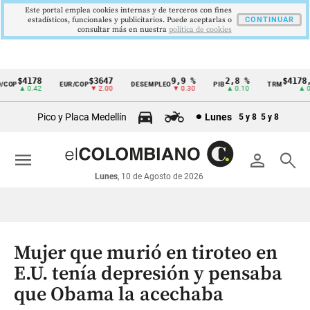
Este portal emplea cookies internas y de terceros con fines
estadísticos, funcionales y publicitarios. Puede aceptarlas o
CONTINUAR
consultar más en nuestra
politica de cookies
$4178
$3647
9,9 %
2,8 %
$4178,23
OP
EUR/COP
DESEMPLEO
PIB
TRM
Cintillo
▲ 0.42
▼ 2.00
▼ 0.30
▲ 0.10
▲ 0.42
de
Pico y Placa Medellín
Lunes
5 y 8
5 y 8
indicadores
económicos
menu
person
search
Colombia
Lunes
, 10 de Agosto de 2026
Mujer que murió en tiroteo en
E.U. tenía depresión y pensaba
que Obama la acechaba