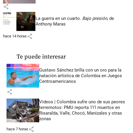
share
La guerra en un cuarto.
Bajo presión
, de
Anthony Maras
share
hace 14 horas
Te puede interesar
Gustavo Sánchez brilla con un oro para la
natación artística de Colombia en Juegos
Centroamericanos
share
Videos | Colombia sufre uno de sus peores
terremotos: PMU reporta 111 muertos en
Risaralda, Valle, Chocó, Manizales y otras
zonas
share
hace 7 horas