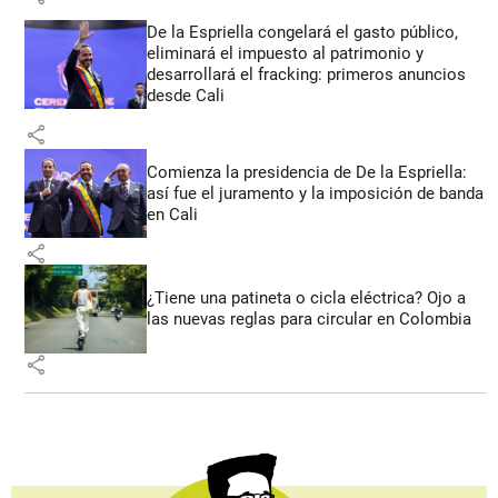
De la Espriella congelará el gasto público,
eliminará el impuesto al patrimonio y
desarrollará el fracking: primeros anuncios
desde Cali
share
Comienza la presidencia de De la Espriella:
así fue el juramento y la imposición de banda
en Cali
share
¿Tiene una patineta o cicla eléctrica? Ojo a
las nuevas reglas para circular en Colombia
share