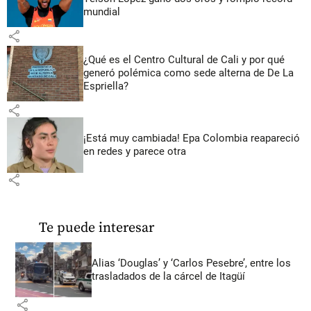
mundial
share
¿Qué es el Centro Cultural de Cali y por qué
generó polémica como sede alterna de De La
Espriella?
share
¡Está muy cambiada! Epa Colombia reapareció
en redes y parece otra
share
Te puede interesar
Alias ‘Douglas’ y ‘Carlos Pesebre’, entre los
trasladados de la cárcel de Itagüí
share