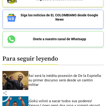
Siga las noticias de EL COLOMBIANO desde Google
News
Únete a nuestro canal de Whatsapp
Para seguir leyendo
Así será la inédita posesión de De la Espriella:
su primer discurso será desde un cantón
militar
share
¡Gokú volvió a sacar todos sus poderes!
Yeison López ganó dos oros y rompió récord