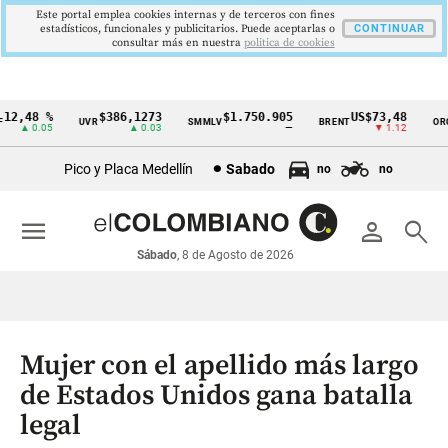
Este portal emplea cookies internas y de terceros con fines
estadísticos, funcionales y publicitarios. Puede aceptarlas o
CONTINUAR
consultar más en nuestra
politica de cookies
2,48 %
$386,1273
$1.750.905
US$73,48
U
UVR
SMMLV
BRENT
ORO
Cintillo
▲ 0.05
▲ 0.03
—
▼ 1.12
de
Pico y Placa Medellín
Sabado
no
no
indicadores
económicos
menu
person
search
Colombia
Sábado
, 8 de Agosto de 2026
Mujer con el apellido más largo
de Estados Unidos gana batalla
legal