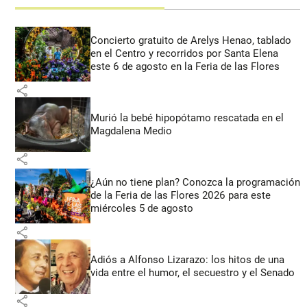
Concierto gratuito de Arelys Henao, tablado
en el Centro y recorridos por Santa Elena
este 6 de agosto en la Feria de las Flores
share
Murió la bebé hipopótamo rescatada en el
Magdalena Medio
share
¿Aún no tiene plan? Conozca la programación
de la Feria de las Flores 2026 para este
miércoles 5 de agosto
share
Adiós a Alfonso Lizarazo: los hitos de una
vida entre el humor, el secuestro y el Senado
share