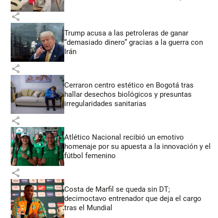
share
Trump acusa a las petroleras de ganar
“demasiado dinero” gracias a la guerra con
Irán
share
Cerraron centro estético en Bogotá tras
hallar desechos biológicos y presuntas
irregularidades sanitarias
share
Atlético Nacional recibió un emotivo
homenaje por su apuesta a la innovación y el
fútbol femenino
share
Costa de Marfil se queda sin DT;
decimoctavo entrenador que deja el cargo
tras el Mundial