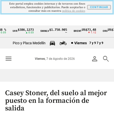
Este portal emplea cookies internas y de terceros con fines
estadísticos, funcionales y publicitarios. Puede aceptarlas o
CONTINUAR
consultar más en nuestra
politica de cookies
%
$386,1273
$1.750.905
US$73,48
US$33
UVR
SMMLV
BRENT
ORO
Cintillo
05
▲ 0.03
—
▼ 1.12
de
Pico y Placa Medellín
Viernes
7 y 9
7 y 9
indicadores
económicos
menu
person
search
Viernes
, 7 de Agosto de 2026
Colombia
Casey Stoner, del suelo al mejor
puesto en la formación de
salida