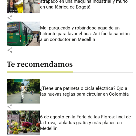
atrapado en una máquina industrial y murió
en una fábrica de Bogotá
share
Mal parqueado y robándose agua de un
hidrante para lavar el bus: Así fue la sanción
a un conductor en Medellín
share
Te recomendamos
¿Tiene una patineta o cicla eléctrica? Ojo a
las nuevas reglas para circular en Colombia
share
6 de agosto en la Feria de las Flores: final de
la trova, tablados gratis y más planes en
Medellín