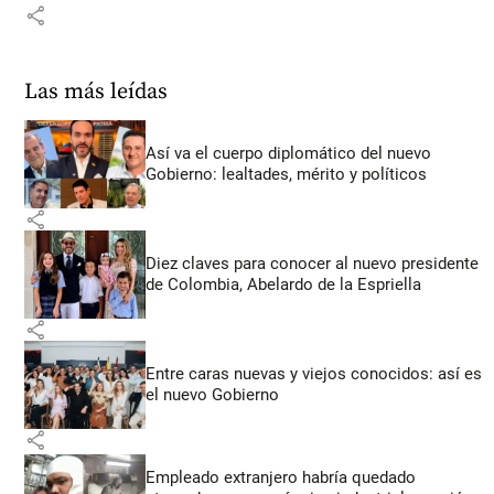
share
Las más leídas
Así va el cuerpo diplomático del nuevo
Gobierno: lealtades, mérito y políticos
share
Diez claves para conocer al nuevo presidente
de Colombia, Abelardo de la Espriella
share
Entre caras nuevas y viejos conocidos: así es
el nuevo Gobierno
share
Empleado extranjero habría quedado