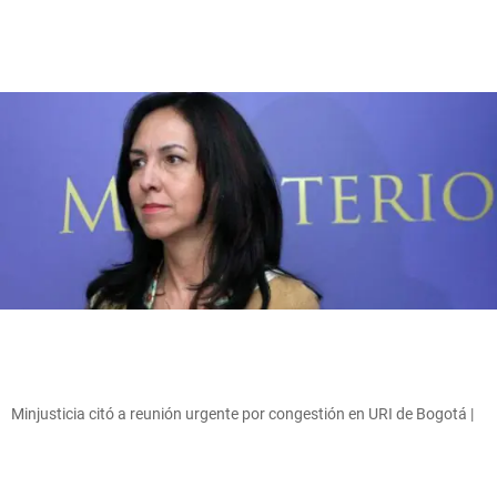
Minjusticia citó a reunión urgente por congestión en URI de Bogotá |