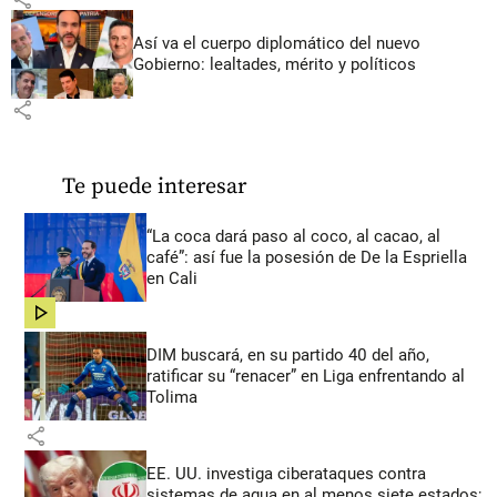
Así va el cuerpo diplomático del nuevo
Gobierno: lealtades, mérito y políticos
share
Te puede interesar
“La coca dará paso al coco, al cacao, al
café”: así fue la posesión de De la Espriella
en Cali
share
DIM buscará, en su partido 40 del año,
ratificar su “renacer” en Liga enfrentando al
Tolima
share
EE. UU. investiga ciberataques contra
sistemas de agua en al menos siete estados;