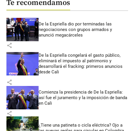
Te recomendamos
De la Espriella dio por terminadas las
negociaciones con grupos armados y
anunció megacárceles
share
De la Espriella congelará el gasto público,
eliminará el impuesto al patrimonio y
desarrollará el fracking: primeros anuncios
desde Cali
share
Comienza la presidencia de De la Espriella:
así fue el juramento y la imposición de banda
en Cali
share
¿Tiene una patineta o cicla eléctrica? Ojo a
las nuevas reglas para circular en Colombia