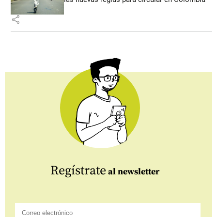
share
Regístrate
al newsletter