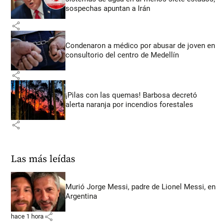
sospechas apuntan a Irán
share
Condenaron a médico por abusar de joven en
consultorio del centro de Medellín
share
¡Pilas con las quemas! Barbosa decretó
alerta naranja por incendios forestales
share
Las más leídas
Murió Jorge Messi, padre de Lionel Messi, en
Argentina
share
hace 1 hora