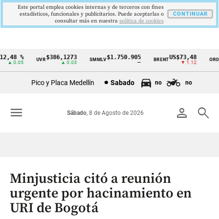
Este portal emplea cookies internas y de terceros con fines
estadísticos, funcionales y publicitarios. Puede aceptarlas o
CONTINUAR
consultar más en nuestra
politica de cookies
,48 %
$386,1273
$1.750.905
US$73,48
US
UVR
SMMLV
BRENT
ORO
Cintillo
▲ 0.05
▲ 0.03
—
▼ 1.12
de
Pico y Placa Medellín
Sabado
no
no
indicadores
económicos
menu
person
search
Sábado
, 8 de Agosto de 2026
Colombia
Minjusticia citó a reunión
urgente por hacinamiento en
URI de Bogotá