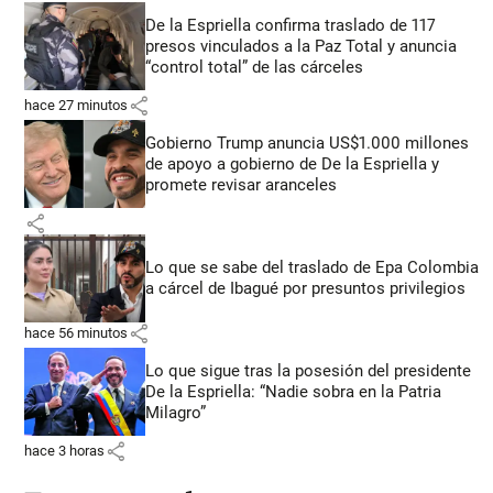
De la Espriella confirma traslado de 117
presos vinculados a la Paz Total y anuncia
“control total” de las cárceles
share
hace 27 minutos
Gobierno Trump anuncia US$1.000 millones
de apoyo a gobierno de De la Espriella y
promete revisar aranceles
share
Lo que se sabe del traslado de Epa Colombia
a cárcel de Ibagué por presuntos privilegios
share
hace 56 minutos
Lo que sigue tras la posesión del presidente
De la Espriella: “Nadie sobra en la Patria
Milagro”
share
hace 3 horas