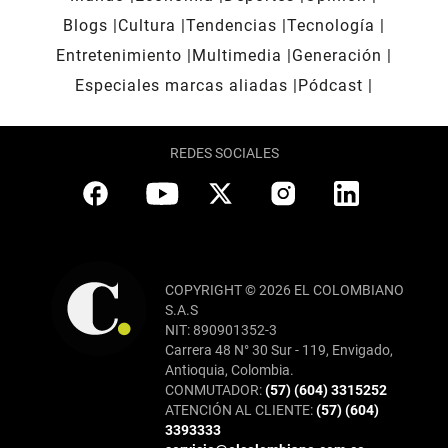
Blogs
Cultura
Tendencias
Tecnología
Entretenimiento
Multimedia
Generación
Especiales marcas aliadas
Pódcast
REDES SOCIALES
COPYRIGHT © 2026 EL COLOMBIANO
S.A.S
NIT: 890901352-3
Carrera 48 N° 30 Sur - 119, Envigado,
Antioquia, Colombia.
CONMUTADOR:
(57) (604) 3315252
ATENCIÓN AL CLIENTE:
(57) (604)
3393333