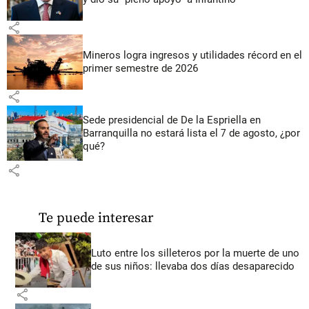
share
Mineros logra ingresos y utilidades récord en el
primer semestre de 2026
share
Sede presidencial de De la Espriella en
Barranquilla no estará lista el 7 de agosto, ¿por
qué?
share
Te puede interesar
Luto entre los silleteros por la muerte de uno
de sus niños: llevaba dos días desaparecido
share