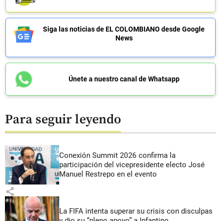
Siga las noticias de EL COLOMBIANO desde Google
News
Únete a nuestro canal de Whatsapp
Para seguir leyendo
Conexión Summit 2026 confirma la
participación del vicepresidente electo José
Manuel Restrepo en el evento
share
La FIFA intenta superar su crisis con disculpas
y dio su “pleno apoyo” a Infantino