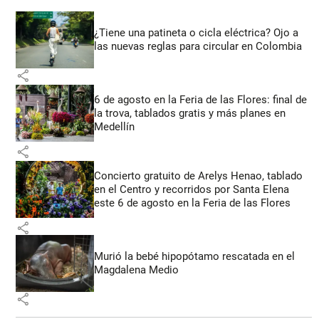
¿Tiene una patineta o cicla eléctrica? Ojo a
las nuevas reglas para circular en Colombia
share
6 de agosto en la Feria de las Flores: final de
la trova, tablados gratis y más planes en
Medellín
share
Concierto gratuito de Arelys Henao, tablado
en el Centro y recorridos por Santa Elena
este 6 de agosto en la Feria de las Flores
share
Murió la bebé hipopótamo rescatada en el
Magdalena Medio
share