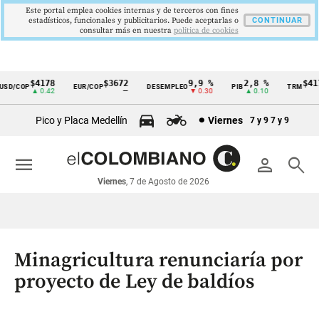
Este portal emplea cookies internas y de terceros con fines
estadísticos, funcionales y publicitarios. Puede aceptarlas o
CONTINUAR
consultar más en nuestra
politica de cookies
$4178
$3672
9,9 %
2,8 %
$4178
D/COP
EUR/COP
DESEMPLEO
PIB
TRM
Cintillo
▲ 0.42
—
▼ 0.30
▲ 0.10
▲ 
de
Pico y Placa Medellín
Viernes
7 y 9
7 y 9
indicadores
económicos
menu
person
search
Colombia
Viernes
, 7 de Agosto de 2026
Minagricultura renunciaría por
proyecto de Ley de baldíos