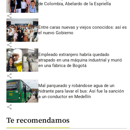
de Colombia, Abelardo de la Espriella
share
Entre caras nuevas y viejos conocidos: así es
el nuevo Gobierno
share
Empleado extranjero habría quedado
atrapado en una máquina industrial y murió
en una fábrica de Bogotá
share
Mal parqueado y robándose agua de un
hidrante para lavar el bus: Así fue la sanción
a un conductor en Medellín
share
Te recomendamos