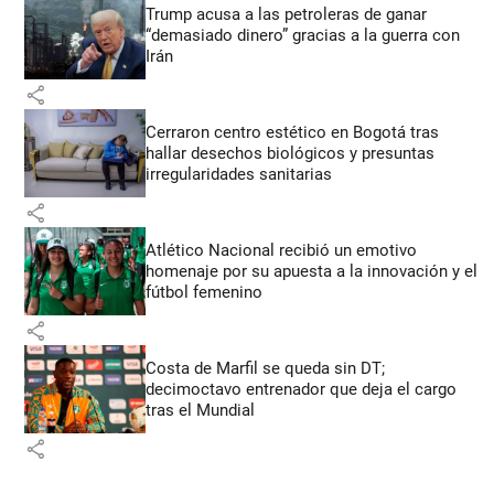
Trump acusa a las petroleras de ganar
“demasiado dinero” gracias a la guerra con
Irán
share
Cerraron centro estético en Bogotá tras
hallar desechos biológicos y presuntas
irregularidades sanitarias
share
Atlético Nacional recibió un emotivo
homenaje por su apuesta a la innovación y el
fútbol femenino
share
Costa de Marfil se queda sin DT;
decimoctavo entrenador que deja el cargo
tras el Mundial
share