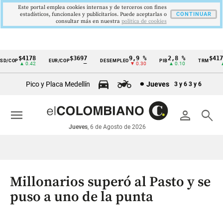
Este portal emplea cookies internas y de terceros con fines
estadísticos, funcionales y publicitarios. Puede aceptarlas o
CONTINUAR
consultar más en nuestra
politica de cookies
$4178
$3697
9,9 %
2,8 %
$4178,
/COP
EUR/COP
DESEMPLEO
PIB
TRM
Cintillo
▲ 0.42
—
▼ 0.30
▲ 0.10
▲ 0
de
Pico y Placa Medellín
Jueves
3 y 6
3 y 6
indicadores
económicos
menu
person
search
Colombia
Jueves
, 6 de Agosto de 2026
Millonarios superó al Pasto y se
puso a uno de la punta