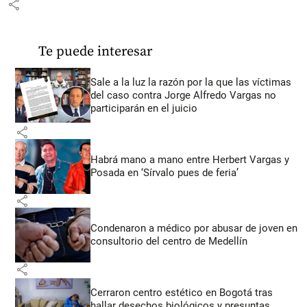
share
Te puede interesar
Sale a la luz la razón por la que las víctimas
del caso contra Jorge Alfredo Vargas no
participarán en el juicio
share
Habrá mano a mano entre Herbert Vargas y
Posada en ‘Sírvalo pues de feria’
share
Condenaron a médico por abusar de joven en
consultorio del centro de Medellín
share
Cerraron centro estético en Bogotá tras
hallar desechos biológicos y presuntas