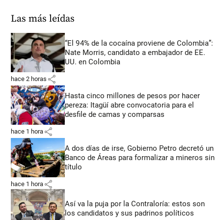
Las más leídas
“El 94% de la cocaína proviene de Colombia”:
Nate Morris, candidato a embajador de EE.
UU. en Colombia
share
hace 2 horas
Hasta cinco millones de pesos por hacer
pereza: Itagüí abre convocatoria para el
desfile de camas y comparsas
share
hace 1 hora
A dos días de irse, Gobierno Petro decretó un
Banco de Áreas para formalizar a mineros sin
título
share
hace 1 hora
Así va la puja por la Contraloría: estos son
los candidatos y sus padrinos políticos