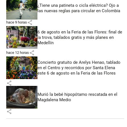
¿Tiene una patineta o cicla eléctrica? Ojo a
las nuevas reglas para circular en Colombia
share
hace 9 horas
6 de agosto en la Feria de las Flores: final de
la trova, tablados gratis y más planes en
Medellín
share
hace 12 horas
Concierto gratuito de Arelys Henao, tablado
en el Centro y recorridos por Santa Elena
este 6 de agosto en la Feria de las Flores
share
Murió la bebé hipopótamo rescatada en el
Magdalena Medio
share