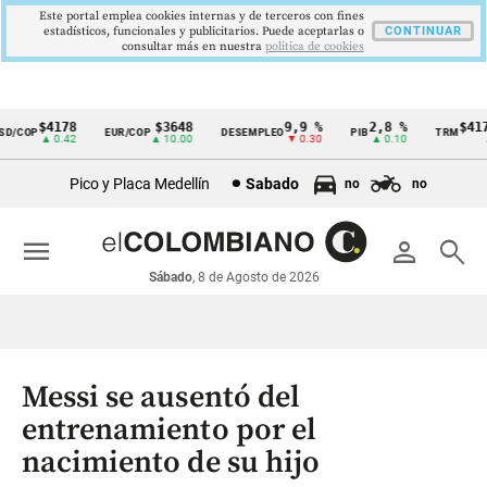
Este portal emplea cookies internas y de terceros con fines
estadísticos, funcionales y publicitarios. Puede aceptarlas o
CONTINUAR
consultar más en nuestra
politica de cookies
$4178
$3648
9,9 %
2,8 %
$4178
/COP
EUR/COP
DESEMPLEO
PIB
TRM
Cintillo
▲ 0.42
▲ 10.00
▼ 0.30
▲ 0.10
▲ 0
de
Pico y Placa Medellín
Sabado
no
no
indicadores
económicos
menu
person
search
Colombia
Sábado
, 8 de Agosto de 2026
Messi se ausentó del
entrenamiento por el
nacimiento de su hijo