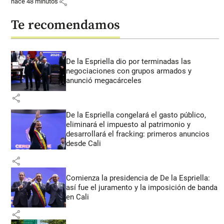
share
hace 48 minutos
Te recomendamos
De la Espriella dio por terminadas las
negociaciones con grupos armados y
anunció megacárceles
share
De la Espriella congelará el gasto público,
eliminará el impuesto al patrimonio y
desarrollará el fracking: primeros anuncios
desde Cali
share
Comienza la presidencia de De la Espriella:
así fue el juramento y la imposición de banda
en Cali
share