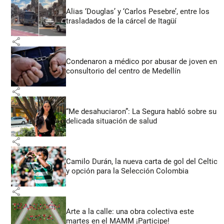
Alias ‘Douglas’ y ‘Carlos Pesebre’, entre los
trasladados de la cárcel de Itagüí
share
Condenaron a médico por abusar de joven en
consultorio del centro de Medellín
share
“Me desahuciaron”: La Segura habló sobre su
delicada situación de salud
share
Camilo Durán, la nueva carta de gol del Celtic
y opción para la Selección Colombia
share
Arte a la calle: una obra colectiva este
martes en el MAMM ¡Participe!