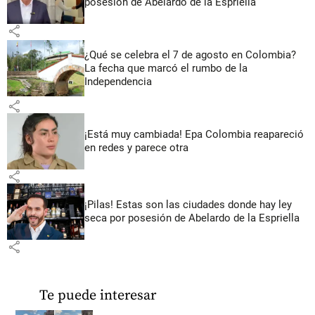
posesión de Abelardo de la Espriella
share
¿Qué se celebra el 7 de agosto en Colombia?
La fecha que marcó el rumbo de la
Independencia
share
¡Está muy cambiada! Epa Colombia reapareció
en redes y parece otra
share
¡Pilas! Estas son las ciudades donde hay ley
seca por posesión de Abelardo de la Espriella
share
Te puede interesar