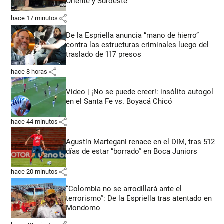
Oriente y Suroeste
share
hace 17 minutos
De la Espriella anuncia “mano de hierro”
contra las estructuras criminales luego del
traslado de 117 presos
share
hace 8 horas
Video | ¡No se puede creer!: insólito autogol
en el Santa Fe vs. Boyacá Chicó
share
hace 44 minutos
Agustín Martegani renace en el DIM, tras 512
días de estar “borrado” en Boca Juniors
share
hace 20 minutos
“Colombia no se arrodillará ante el
terrorismo”: De la Espriella tras atentado en
Mondomo