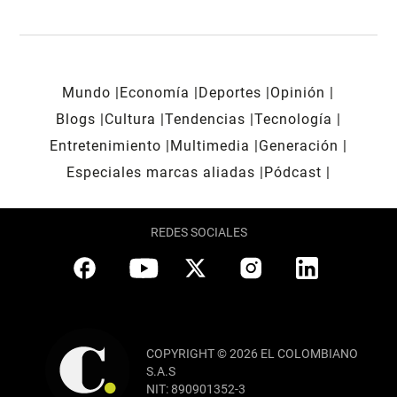
Mundo
Economía
Deportes
Opinión
Blogs
Cultura
Tendencias
Tecnología
Entretenimiento
Multimedia
Generación
Especiales marcas aliadas
Pódcast
REDES SOCIALES
COPYRIGHT © 2026 EL COLOMBIANO
S.A.S
NIT: 890901352-3