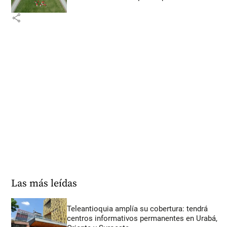
share
Las más leídas
Teleantioquia amplía su cobertura: tendrá
centros informativos permanentes en Urabá,