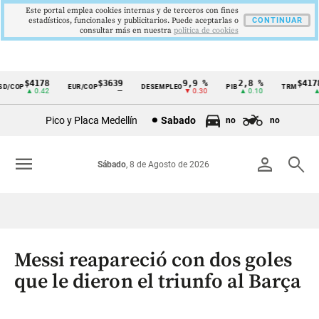
Este portal emplea cookies internas y de terceros con fines
estadísticos, funcionales y publicitarios. Puede aceptarlas o
CONTINUAR
consultar más en nuestra
politica de cookies
$4178
$3639
9,9 %
2,8 %
$4178,
COP
EUR/COP
DESEMPLEO
PIB
TRM
Cintillo
▲ 0.42
—
▼ 0.30
▲ 0.10
▲ 0.
de
Pico y Placa Medellín
Sabado
no
no
indicadores
económicos
menu
person
search
Sábado
, 8 de Agosto de 2026
Colombia
Messi reapareció con dos goles
que le dieron el triunfo al Barça