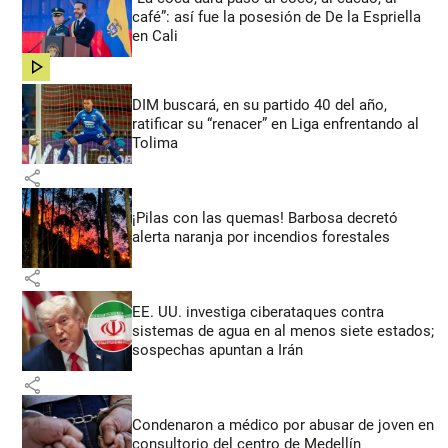
café”: así fue la posesión de De la Espriella
en Cali
share
DIM buscará, en su partido 40 del año,
ratificar su “renacer” en Liga enfrentando al
Tolima
share
¡Pilas con las quemas! Barbosa decretó
alerta naranja por incendios forestales
share
EE. UU. investiga ciberataques contra
sistemas de agua en al menos siete estados;
sospechas apuntan a Irán
share
Condenaron a médico por abusar de joven en
consultorio del centro de Medellín