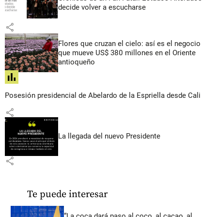
decide volver a escucharse
share
Flores que cruzan el cielo: así es el negocio
que mueve US$ 380 millones en el Oriente
antioqueño
share
Posesión presidencial de Abelardo de la Espriella desde Cali
share
La llegada del nuevo Presidente
share
Te puede interesar
“La coca dará paso al coco, al cacao, al