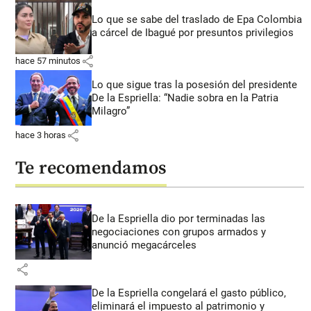
Lo que se sabe del traslado de Epa Colombia
a cárcel de Ibagué por presuntos privilegios
share
hace 57 minutos
Lo que sigue tras la posesión del presidente
De la Espriella: “Nadie sobra en la Patria
Milagro”
share
hace 3 horas
Te recomendamos
De la Espriella dio por terminadas las
negociaciones con grupos armados y
anunció megacárceles
share
De la Espriella congelará el gasto público,
eliminará el impuesto al patrimonio y