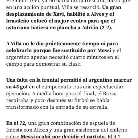
Frenado Tello, ya no había tanta frescura, hasta que
en una acción puntual, Villa se resarció.
Un gran
desplazamiento de Xavi, habilitó a Alves y el
brasileño colocó el mejor centro para que el
asturiano batiera en plancha a Adrián (2-2).
A Villa no le dio prácticamente tiempo ni para
celebrarlo porque fue sustituido por Messi
y el
argentino apenas necesitó cuatro minutos en el
campo para demostrar su clase.
Una falta en la frontal permitió al argentino marcar
su 45 gol
en el campeonato tras una espectacular
ejecución. A media hora para el final, el Barça
respiraba y poco después su fútbol se había
transformado con la entrada de su estrella.
En el 72,
una gran combinación de espuela de
Iniesta con Alexis y una gran asistencia del chileno
sobre
Messi acabó por decidir el partido
. El 4-2