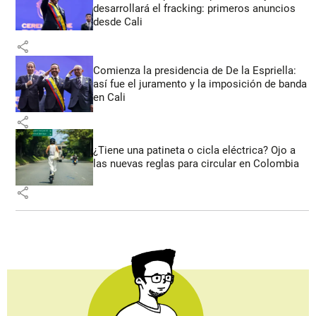
desarrollará el fracking: primeros anuncios
desde Cali
share
Comienza la presidencia de De la Espriella:
así fue el juramento y la imposición de banda
en Cali
share
¿Tiene una patineta o cicla eléctrica? Ojo a
las nuevas reglas para circular en Colombia
share