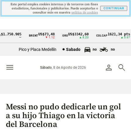
Este portal emplea cookies internas y de terceros con fines
estadísticos, funcionales y publicitarios. Puede aceptarlas o
CONTINUAR
consultar más en nuestra
politica de cookies
.750.905
US$73,48
US$3342,60
1621,34 pts
BRENT
ORO
COLCAP
Cintillo
—
▼ 1.12
▲ 8.20
▲ 0.67
de
Pico y Placa Medellín
Sabado
no
no
indicadores
económicos
menu
person
search
Sábado
, 8 de Agosto de 2026
Colombia
Messi no pudo dedicarle un gol
a su hijo Thiago en la victoria
del Barcelona