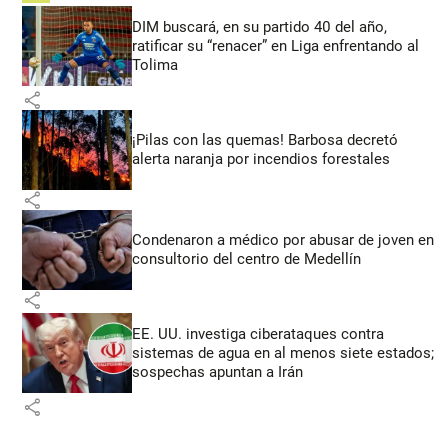
DIM buscará, en su partido 40 del año,
ratificar su “renacer” en Liga enfrentando al
Tolima
share
¡Pilas con las quemas! Barbosa decretó
alerta naranja por incendios forestales
share
Condenaron a médico por abusar de joven en
consultorio del centro de Medellín
share
EE. UU. investiga ciberataques contra
sistemas de agua en al menos siete estados;
sospechas apuntan a Irán
share