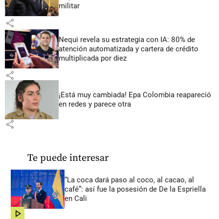
militar
share
Nequi revela su estrategia con IA: 80% de
atención automatizada y cartera de crédito
multiplicada por diez
share
¡Está muy cambiada! Epa Colombia reapareció
en redes y parece otra
share
Te puede interesar
“La coca dará paso al coco, al cacao, al
café”: así fue la posesión de De la Espriella
en Cali
share