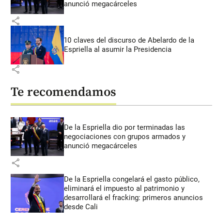
anunció megacárceles
share
10 claves del discurso de Abelardo de la
Espriella al asumir la Presidencia
share
Te recomendamos
De la Espriella dio por terminadas las
negociaciones con grupos armados y
anunció megacárceles
share
De la Espriella congelará el gasto público,
eliminará el impuesto al patrimonio y
desarrollará el fracking: primeros anuncios
desde Cali