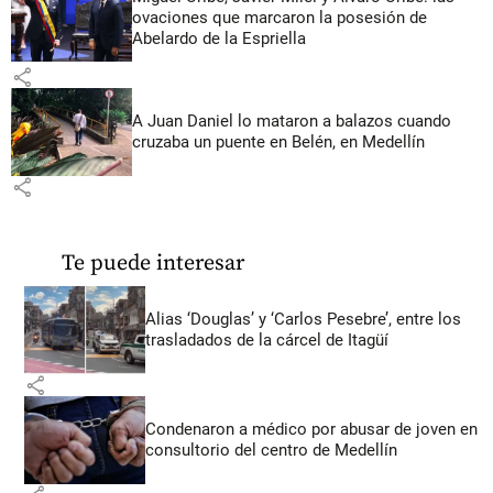
ovaciones que marcaron la posesión de
Abelardo de la Espriella
share
A Juan Daniel lo mataron a balazos cuando
cruzaba un puente en Belén, en Medellín
share
Te puede interesar
Alias ‘Douglas’ y ‘Carlos Pesebre’, entre los
trasladados de la cárcel de Itagüí
share
Condenaron a médico por abusar de joven en
consultorio del centro de Medellín