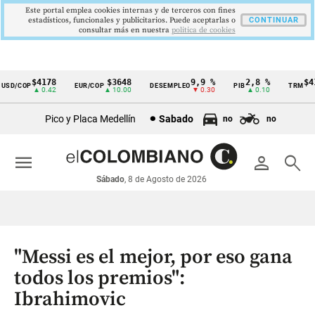
Este portal emplea cookies internas y de terceros con fines
estadísticos, funcionales y publicitarios. Puede aceptarlas o
CONTINUAR
consultar más en nuestra
politica de cookies
$4178
$3648
9,9 %
2,8 %
$417
D/COP
EUR/COP
DESEMPLEO
PIB
TRM
Cintillo
▲ 0.42
▲ 10.00
▼ 0.30
▲ 0.10
▲
de
Pico y Placa Medellín
Sabado
no
no
indicadores
económicos
menu
person
search
Colombia
Sábado
, 8 de Agosto de 2026
"Messi es el mejor, por eso gana
todos los premios":
Ibrahimovic