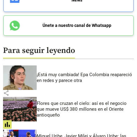
Únete a nuestro canal de Whatsapp
Para seguir leyendo
¡Está muy cambiada! Epa Colombia reapareció
en redes y parece otra
share
Flores que cruzan el cielo: así es el negocio
que mueve US$ 380 millones en el Oriente
antioqueño
share
Miguel Uribe, Javier Milei y Álvaro Uribe: las