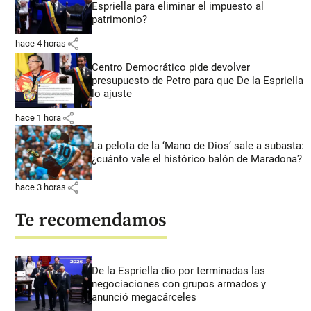
Espriella para eliminar el impuesto al
patrimonio?
share
hace 4 horas
Centro Democrático pide devolver
presupuesto de Petro para que De la Espriella
lo ajuste
share
hace 1 hora
La pelota de la ‘Mano de Dios’ sale a subasta:
¿cuánto vale el histórico balón de Maradona?
share
hace 3 horas
Te recomendamos
De la Espriella dio por terminadas las
negociaciones con grupos armados y
anunció megacárceles