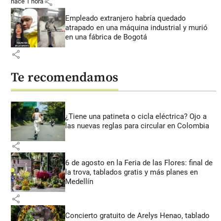
share
hace 1 hora
Empleado extranjero habría quedado
atrapado en una máquina industrial y murió
en una fábrica de Bogotá
share
Te recomendamos
¿Tiene una patineta o cicla eléctrica? Ojo a
las nuevas reglas para circular en Colombia
share
6 de agosto en la Feria de las Flores: final de
la trova, tablados gratis y más planes en
Medellín
share
Concierto gratuito de Arelys Henao, tablado