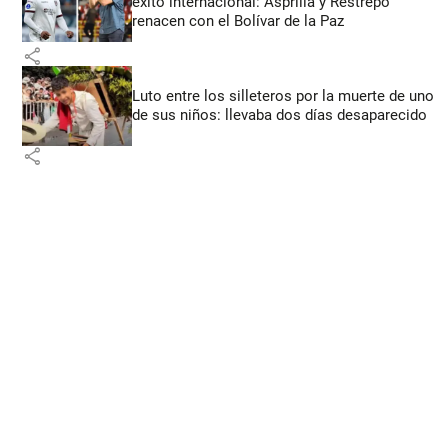
éxito internacional: Asprilla y Restrepo
renacen con el Bolívar de la Paz
share
Luto entre los silleteros por la muerte de uno
de sus niños: llevaba dos días desaparecido
share