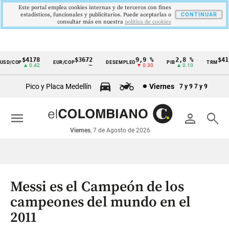
Este portal emplea cookies internas y de terceros con fines
estadísticos, funcionales y publicitarios. Puede aceptarlas o
CONTINUAR
consultar más en nuestra
politica de cookies
$4178
$3672
9,9 %
2,8 %
$4178
D/COP
EUR/COP
DESEMPLEO
PIB
TRM
Cintillo
▲ 0.42
—
▼ 0.30
▲ 0.10
▲ 
de
Pico y Placa Medellín
Viernes
7 y 9
7 y 9
indicadores
económicos
menu
person
search
Colombia
Viernes
, 7 de Agosto de 2026
Messi es el Campeón de los
campeones del mundo en el
2011