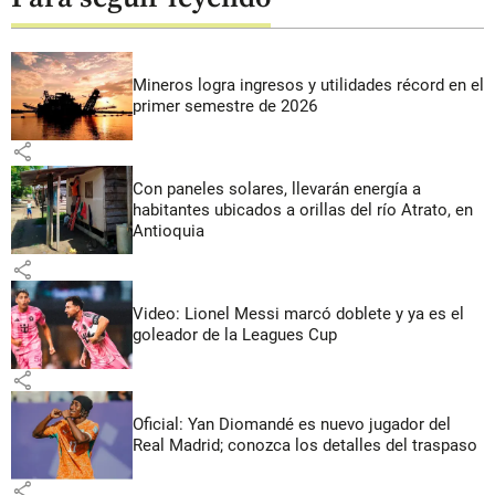
Mineros logra ingresos y utilidades récord en el
primer semestre de 2026
share
Con paneles solares, llevarán energía a
habitantes ubicados a orillas del río Atrato, en
Antioquia
share
Video: Lionel Messi marcó doblete y ya es el
goleador de la Leagues Cup
share
Oficial: Yan Diomandé es nuevo jugador del
Real Madrid; conozca los detalles del traspaso
share