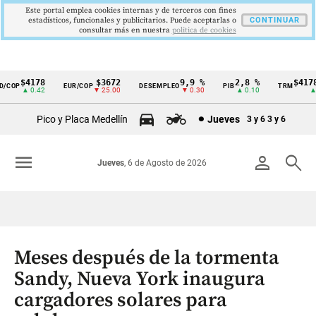
Este portal emplea cookies internas y de terceros con fines
estadísticos, funcionales y publicitarios. Puede aceptarlas o
CONTINUAR
consultar más en nuestra
politica de cookies
$4178
$3672
9,9 %
2,8 %
$4178,
COP
EUR/COP
DESEMPLEO
PIB
TRM
Cintillo
▲ 0.42
▼ 25.00
▼ 0.30
▲ 0.10
▲ 0.
de
Pico y Placa Medellín
Jueves
3 y 6
3 y 6
indicadores
económicos
menu
person
search
Jueves
, 6 de Agosto de 2026
Colombia
Meses después de la tormenta
Sandy, Nueva York inaugura
cargadores solares para