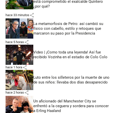
está comprometido el exalcalde Quintero
¿por qué?
share
hace 33 minutos
La metamorfosis de Petro: así cambió su
físico con cabello, estilo y retoques que
marcaron su paso por la Presidencia
share
hace 5 horas
Video | ¡Como toda una leyenda! Así fue
recibido Vozinha en el estadio de Colo Colo
share
hace 1 hora
Luto entre los silleteros por la muerte de uno
de sus niños: llevaba dos días desaparecido
share
hace 2 horas
Un aficionado del Manchester City se
enfrentó a la ceguera y sordera para conocer
a Erling Haaland