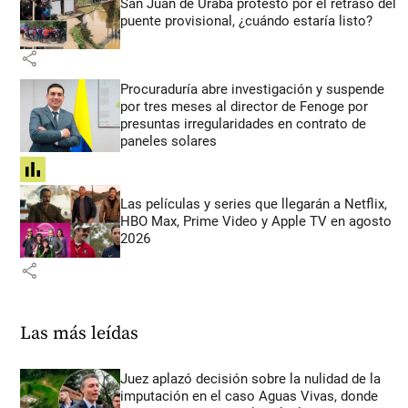
San Juan de Urabá protestó por el retraso del
puente provisional, ¿cuándo estaría listo?
share
Procuraduría abre investigación y suspende
por tres meses al director de Fenoge por
presuntas irregularidades en contrato de
paneles solares
share
Las películas y series que llegarán a Netflix,
HBO Max, Prime Video y Apple TV en agosto
2026
share
Las más leídas
Juez aplazó decisión sobre la nulidad de la
imputación en el caso Aguas Vivas, donde