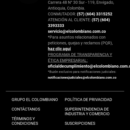
Carrera 48 N° 30 Sur - 119, Envigado,
Antioquia, Colombia.
CONMUTADOR:
(57) (604) 3315252
ATENCIÓN AL CLIENTE:
(57) (604)
3393333
servicio@elcolombiano.com.co
*Para asuntos relacionados con
peticiones, quejas y reclamos (PQR),
haz clic aquí
PROGRAMA DE TRANSPARENCIA Y
ÉTICA EMPRESARIAL:
oficialdecumplimiento@elcolombiano.com.
*Buzón exclusivo para notificaciones judiciales:
notificacionesjudiciales@elcolombiano.com.co
GRUPO EL COLOMBIANO
POLÍTICA DE PRIVACIDAD
CONTÁCTANOS
SUPERINTENDENCIA DE
INDUSTRIA Y COMERCIO
TÉRMINOS Y
CONDICIONES
SUSCRIPCIONES