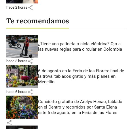
share
hace 2 horas
Te recomendamos
¿Tiene una patineta o cicla eléctrica? Ojo a
las nuevas reglas para circular en Colombia
share
hace 3 horas
6 de agosto en la Feria de las Flores: final de
la trova, tablados gratis y más planes en
Medellín
share
hace 6 horas
Concierto gratuito de Arelys Henao, tablado
en el Centro y recorridos por Santa Elena
este 6 de agosto en la Feria de las Flores
share