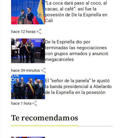
“La coca dará paso al coco, al
cacao, al café”: así fue la
posesión de De la Espriella en
Cali
share
hace 12 horas
De la Espriella dio por
terminadas las negociaciones
con grupos armados y anunció
megacárceles
share
hace 39 minutos
El “señor de la panela” le ajustó
la banda presidencial a Abelardo
de la Espriella en la posesión
share
hace 1 hora
Te recomendamos