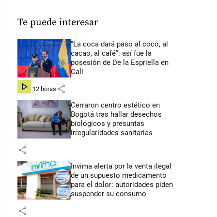
Te puede interesar
“La coca dará paso al coco, al
cacao, al café”: así fue la
posesión de De la Espriella en
Cali
share
hace 12 horas
Cerraron centro estético en
Bogotá tras hallar desechos
biológicos y presuntas
irregularidades sanitarias
share
Invima alerta por la venta ilegal
de un supuesto medicamento
para el dolor: autoridades piden
suspender su consumo
share