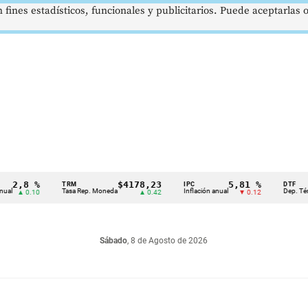
 fines estadísticos, funcionales y publicitarios. Puede aceptarlas
,8 %
$4178,23
5,81 %
TRM
IPC
DTF
Tasa Rep. Moneda
Inflación anual
Dep. Término F
 0.10
▲ 0.42
▼ 0.12
Sábado
, 8 de Agosto de 2026