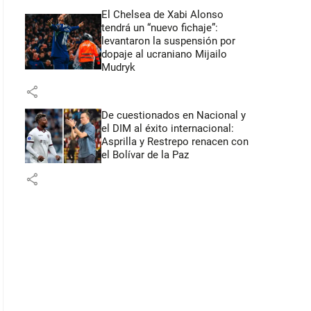
El Chelsea de Xabi Alonso
tendrá un “nuevo fichaje”:
levantaron la suspensión por
dopaje al ucraniano Mijailo
Mudryk
share
De cuestionados en Nacional y
el DIM al éxito internacional:
Asprilla y Restrepo renacen con
el Bolívar de la Paz
share