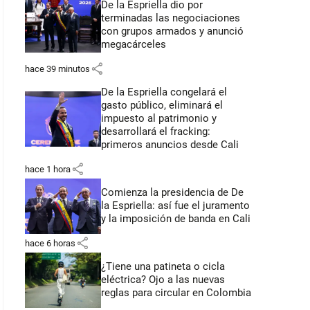
De la Espriella dio por
terminadas las negociaciones
con grupos armados y anunció
megacárceles
share
hace 39 minutos
De la Espriella congelará el
gasto público, eliminará el
impuesto al patrimonio y
desarrollará el fracking:
primeros anuncios desde Cali
share
hace 1 hora
Comienza la presidencia de De
la Espriella: así fue el juramento
y la imposición de banda en Cali
share
hace 6 horas
¿Tiene una patineta o cicla
eléctrica? Ojo a las nuevas
reglas para circular en Colombia