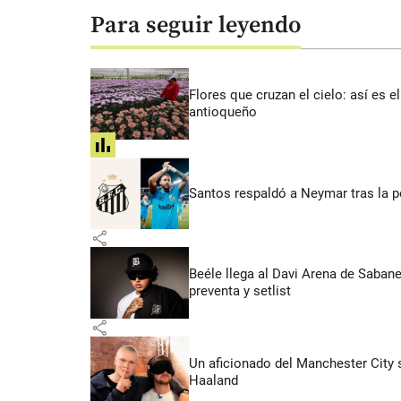
Para seguir leyendo
Flores que cruzan el cielo: así es
antioqueño
share
Santos respaldó a Neymar tras la p
share
Beéle llega al Davi Arena de Saban
preventa y setlist
share
Un aficionado del Manchester City s
Haaland