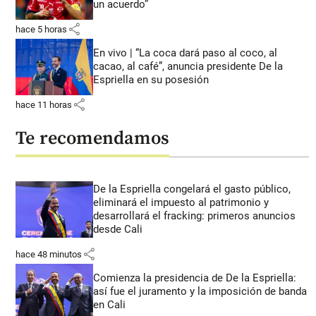
un acuerdo”
share
hace 5 horas
En vivo | “La coca dará paso al coco, al
cacao, al café”, anuncia presidente De la
Espriella en su posesión
share
hace 11 horas
Te recomendamos
De la Espriella congelará el gasto público,
eliminará el impuesto al patrimonio y
desarrollará el fracking: primeros anuncios
desde Cali
share
hace 48 minutos
Comienza la presidencia de De la Espriella:
así fue el juramento y la imposición de banda
en Cali