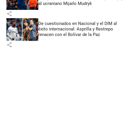
al ucraniano Mijailo Mudryk
share
De cuestionados en Nacional y el DIM al
éxito internacional: Asprilla y Restrepo
renacen con el Bolívar de la Paz
share