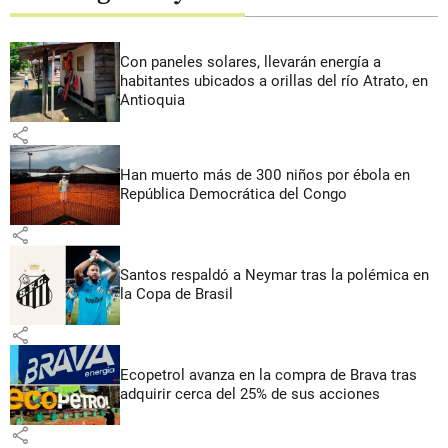
Con paneles solares, llevarán energía a
habitantes ubicados a orillas del río Atrato, en
Antioquia
share
Han muerto más de 300 niños por ébola en
República Democrática del Congo
share
Santos respaldó a Neymar tras la polémica en
la Copa de Brasil
share
Ecopetrol avanza en la compra de Brava tras
adquirir cerca del 25% de sus acciones
share