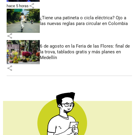
share
hace 5 horas
¿Tiene una patineta o cicla eléctrica? Ojo a
las nuevas reglas para circular en Colombia
share
6 de agosto en la Feria de las Flores: final de
la trova, tablados gratis y más planes en
Medellín
share