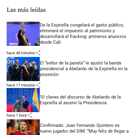
Las más leídas
De la Espriella congelará el gasto público,
eliminará el impuesto al patrimonio y
desarrollará el fracking: primeros anuncios
desde Cali
share
hace 48 minutos
El “señor de la panela” le ajustó la banda
presidencial a Abelardo de la Espriella en la
posesión
share
hace 17 minutos
10 claves del discurso de Abelardo de la
Espriella al asumir la Presidencia
share
hace 1 hora
Confirmado: Juan Fernando Quintero es
nuevo jugador del DIM: “Muy feliz de llegar a