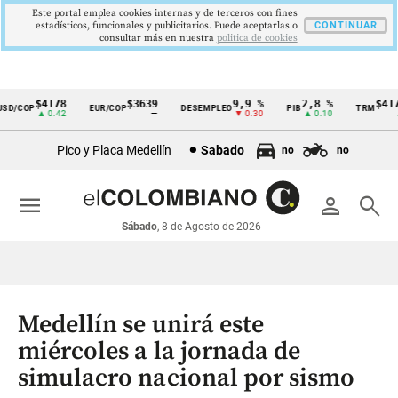
Este portal emplea cookies internas y de terceros con fines
estadísticos, funcionales y publicitarios. Puede aceptarlas o
CONTINUAR
consultar más en nuestra
politica de cookies
$4178
$3639
9,9 %
2,8 %
$4178
D/COP
EUR/COP
DESEMPLEO
PIB
TRM
Cintillo
▲ 0.42
—
▼ 0.30
▲ 0.10
▲ 
de
Pico y Placa Medellín
Sabado
no
no
indicadores
económicos
menu
person
search
Colombia
Sábado
, 8 de Agosto de 2026
Medellín se unirá este
miércoles a la jornada de
simulacro nacional por sismo