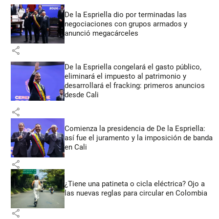
De la Espriella dio por terminadas las
negociaciones con grupos armados y
anunció megacárceles
share
De la Espriella congelará el gasto público,
eliminará el impuesto al patrimonio y
desarrollará el fracking: primeros anuncios
desde Cali
share
Comienza la presidencia de De la Espriella:
así fue el juramento y la imposición de banda
en Cali
share
¿Tiene una patineta o cicla eléctrica? Ojo a
las nuevas reglas para circular en Colombia
share