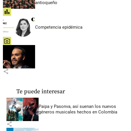
antioqueño
share
Competencia epidémica
share
share
Te puede interesar
Paipa y Pasonva, así suenan los nuevos
géneros musicales hechos en Colombia
share