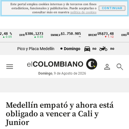
Este portal emplea cookies internas y de terceros con fines
estadísticos, funcionales y publicitarios. Puede aceptarlas o
CONTINUAR
consultar más en nuestra
politica de cookies
48 %
$386,1273
$1.750.905
US$73,48
US$
UVR
SMMLV
BRENT
ORO
Cintillo
 0.05
▲ 0.03
—
▼ 1.12
de
Pico y Placa Medellín
Domingo
no
no
indicadores
económicos
menu
person
search
Colombia
Domingo
, 9 de Agosto de 2026
Medellín empató y ahora está
obligado a vencer a Cali y
Junior