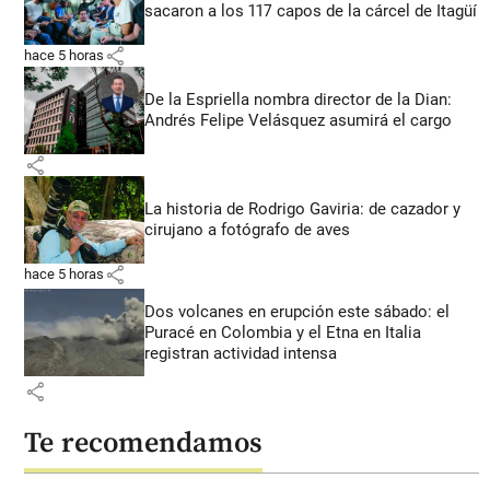
sacaron a los 117 capos de la cárcel de Itagüí
share
hace 5 horas
De la Espriella nombra director de la Dian:
Andrés Felipe Velásquez asumirá el cargo
share
La historia de Rodrigo Gaviria: de cazador y
cirujano a fotógrafo de aves
share
hace 5 horas
Dos volcanes en erupción este sábado: el
Puracé en Colombia y el Etna en Italia
registran actividad intensa
share
Te recomendamos