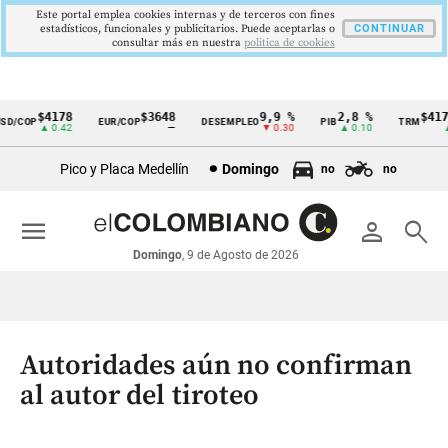
Este portal emplea cookies internas y de terceros con fines
estadísticos, funcionales y publicitarios. Puede aceptarlas o
CONTINUAR
consultar más en nuestra
politica de cookies
$4178
$3648
9,9 %
2,8 %
$4178,
/COP
EUR/COP
DESEMPLEO
PIB
TRM
Cintillo
▲ 0.42
—
▼ 0.30
▲ 0.10
▲ 0
de
Pico y Placa Medellín
Domingo
no
no
indicadores
económicos
menu
person
search
Colombia
Domingo
, 9 de Agosto de 2026
Autoridades aún no confirman
al autor del tiroteo