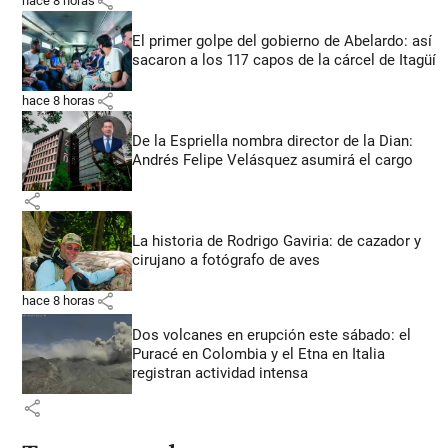
share
hace 8 horas
El primer golpe del gobierno de Abelardo: así
sacaron a los 117 capos de la cárcel de Itagüí
share
hace 8 horas
De la Espriella nombra director de la Dian:
Andrés Felipe Velásquez asumirá el cargo
share
La historia de Rodrigo Gaviria: de cazador y
cirujano a fotógrafo de aves
share
hace 8 horas
Dos volcanes en erupción este sábado: el
Puracé en Colombia y el Etna en Italia
registran actividad intensa
share