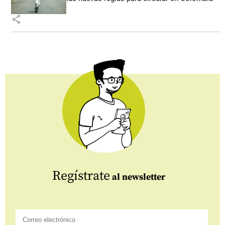
share
Regístrate
al newsletter