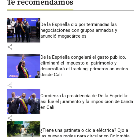
Te recomendamos
De la Espriella dio por terminadas las
negociaciones con grupos armados y
anunció megacárceles
share
De la Espriella congelará el gasto público,
eliminará el impuesto al patrimonio y
desarrollará el fracking: primeros anuncios
desde Cali
share
Comienza la presidencia de De la Espriella:
así fue el juramento y la imposición de banda
en Cali
share
¿Tiene una patineta o cicla eléctrica? Ojo a
las nuevas reglas para circular en Colombia