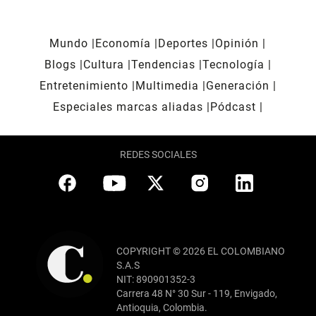
Mundo
Economía
Deportes
Opinión
Blogs
Cultura
Tendencias
Tecnología
Entretenimiento
Multimedia
Generación
Especiales marcas aliadas
Pódcast
REDES SOCIALES
COPYRIGHT © 2026 EL COLOMBIANO
S.A.S
NIT: 890901352-3
Carrera 48 N° 30 Sur - 119, Envigado,
Antioquia, Colombia.