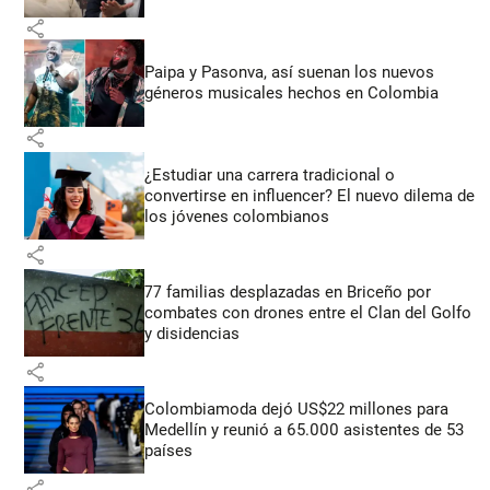
share
Paipa y Pasonva, así suenan los nuevos
géneros musicales hechos en Colombia
share
¿Estudiar una carrera tradicional o
convertirse en influencer? El nuevo dilema de
los jóvenes colombianos
share
77 familias desplazadas en Briceño por
combates con drones entre el Clan del Golfo
y disidencias
share
Colombiamoda dejó US$22 millones para
Medellín y reunió a 65.000 asistentes de 53
países
share