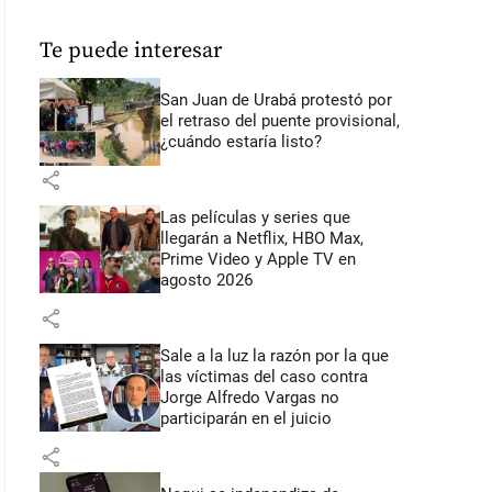
Te puede interesar
San Juan de Urabá protestó por
el retraso del puente provisional,
¿cuándo estaría listo?
share
Las películas y series que
llegarán a Netflix, HBO Max,
Prime Video y Apple TV en
agosto 2026
share
Sale a la luz la razón por la que
las víctimas del caso contra
Jorge Alfredo Vargas no
participarán en el juicio
share