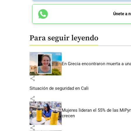
Únete a n
Para seguir leyendo
En Grecia encontraron muerta a un
share
Situación de seguridad en Cali
share
Mujeres lideran el 55% de las MiP
crecen
share