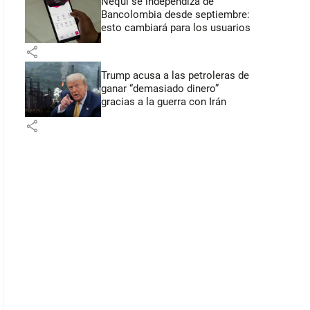
Nequi se independiza de
Bancolombia desde septiembre:
esto cambiará para los usuarios
share
Trump acusa a las petroleras de
ganar “demasiado dinero”
gracias a la guerra con Irán
share