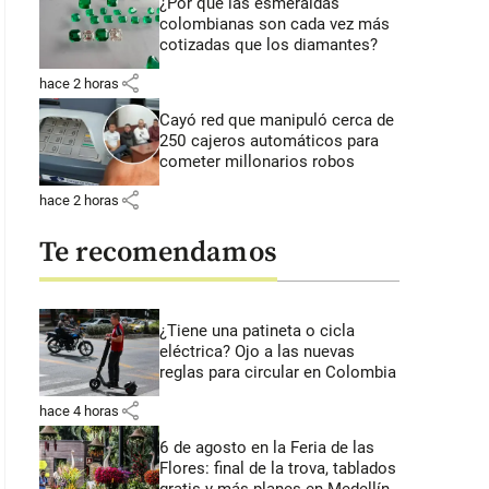
¿Por qué las esmeraldas
colombianas son cada vez más
cotizadas que los diamantes?
share
hace 2 horas
Cayó red que manipuló cerca de
250 cajeros automáticos para
cometer millonarios robos
share
hace 2 horas
Te recomendamos
¿Tiene una patineta o cicla
eléctrica? Ojo a las nuevas
reglas para circular en Colombia
share
hace 4 horas
6 de agosto en la Feria de las
Flores: final de la trova, tablados