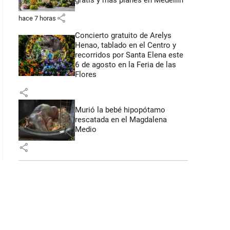
gratis y más planes en Medellín
share
hace 7 horas
Concierto gratuito de Arelys
Henao, tablado en el Centro y
recorridos por Santa Elena este
6 de agosto en la Feria de las
Flores
share
Murió la bebé hipopótamo
rescatada en el Magdalena
Medio
share