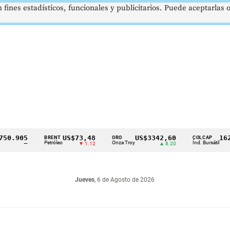
 fines estadísticos, funcionales y publicitarios. Puede aceptarlas
905
US$73,48
US$3342,60
1621,3
BRENT
ORO
COLCAP
Petróleo
Onza Troy
Índ. Bursátil
—
▼ 1.12
▲ 8.20
Jueves
, 6 de Agosto de 2026