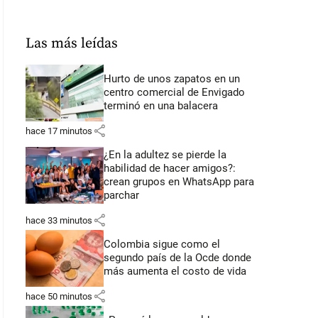
Las más leídas
Hurto de unos zapatos en un
centro comercial de Envigado
terminó en una balacera
share
hace 17 minutos
¿En la adultez se pierde la
habilidad de hacer amigos?:
crean grupos en WhatsApp para
parchar
share
hace 33 minutos
Colombia sigue como el
segundo país de la Ocde donde
más aumenta el costo de vida
share
hace 50 minutos