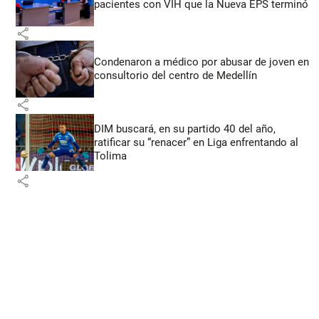
pacientes con VIH que la Nueva EPS terminó
share
Condenaron a médico por abusar de joven en
consultorio del centro de Medellín
share
DIM buscará, en su partido 40 del año,
ratificar su “renacer” en Liga enfrentando al
Tolima
share