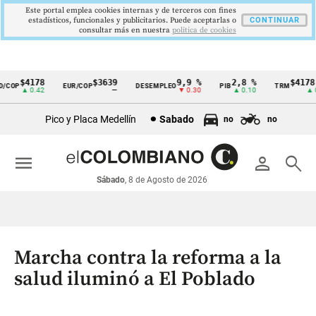
Este portal emplea cookies internas y de terceros con fines
estadísticos, funcionales y publicitarios. Puede aceptarlas o
CONTINUAR
consultar más en nuestra
politica de cookies
$4178
$3639
9,9 %
2,8 %
$4178,2
COP
EUR/COP
DESEMPLEO
PIB
TRM
Cintillo
▲ 0.42
—
▼ 0.30
▲ 0.10
▲ 0.4
de
Pico y Placa Medellín
Sabado
no
no
indicadores
económicos
menu
person
search
Colombia
Sábado
, 8 de Agosto de 2026
Marcha contra la reforma a la
salud iluminó a El Poblado