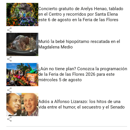
Concierto gratuito de Arelys Henao, tablado
en el Centro y recorridos por Santa Elena
este 6 de agosto en la Feria de las Flores
share
Murió la bebé hipopótamo rescatada en el
Magdalena Medio
share
¿Aún no tiene plan? Conozca la programación
de la Feria de las Flores 2026 para este
miércoles 5 de agosto
share
Adiós a Alfonso Lizarazo: los hitos de una
vida entre el humor, el secuestro y el Senado
share