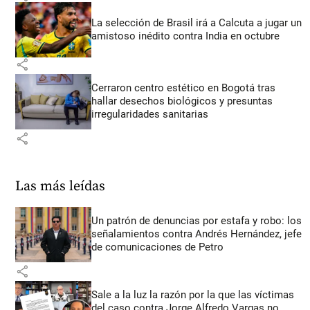
La selección de Brasil irá a Calcuta a jugar un
amistoso inédito contra India en octubre
share
Cerraron centro estético en Bogotá tras
hallar desechos biológicos y presuntas
irregularidades sanitarias
share
Las más leídas
Un patrón de denuncias por estafa y robo: los
señalamientos contra Andrés Hernández, jefe
de comunicaciones de Petro
share
Sale a la luz la razón por la que las víctimas
del caso contra Jorge Alfredo Vargas no