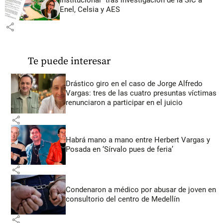
institucional” tras investigación de la SIC a
Enel, Celsia y AES
share
Te puede interesar
Drástico giro en el caso de Jorge Alfredo
Vargas: tres de las cuatro presuntas víctimas
renunciaron a participar en el juicio
share
Habrá mano a mano entre Herbert Vargas y
Posada en ‘Sírvalo pues de feria’
share
Condenaron a médico por abusar de joven en
consultorio del centro de Medellín
share