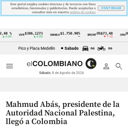
Este portal emplea cookies internas y de terceros con fines
estadísticos, funcionales y publicitarios. Puede aceptarlas o
CONTINUAR
consultar más en nuestra
politica de cookies
48 %
$386,1273
$1.750.905
US$73,48
US$
UVR
SMMLV
BRENT
ORO
Cintillo
 0.05
▲ 0.03
—
▼ 1.12
de
Pico y Placa Medellín
Sabado
no
no
indicadores
económicos
menu
person
search
Colombia
Sábado
, 8 de Agosto de 2026
Mahmud Abás, presidente de la
Autoridad Nacional Palestina,
llegó a Colombia