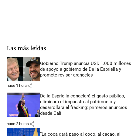
Las más leídas
Gobierno Trump anuncia USD 1.000 millones
de apoyo a gobierno de De la Espriella y
promete revisar aranceles
share
hace 1 hora
De la Espriella congelará el gasto público,
eliminará el impuesto al patrimonio y
desarrollará el fracking: primeros anuncios
desde Cali
share
hace 2 horas
“La coca dará paso al coco, al cacao, al