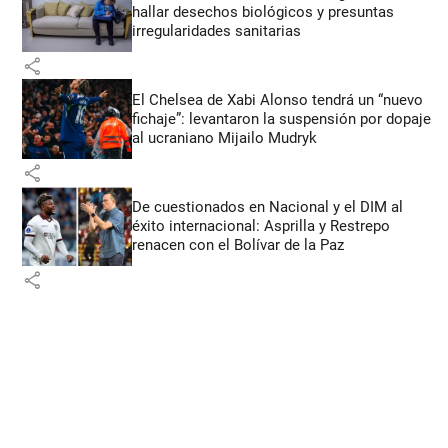
hallar desechos biológicos y presuntas
irregularidades sanitarias
share
El Chelsea de Xabi Alonso tendrá un “nuevo
fichaje”: levantaron la suspensión por dopaje
al ucraniano Mijailo Mudryk
share
De cuestionados en Nacional y el DIM al
éxito internacional: Asprilla y Restrepo
renacen con el Bolívar de la Paz
share