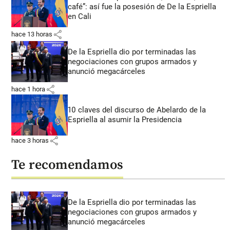
café”: así fue la posesión de De la Espriella
en Cali
share
hace 13 horas
De la Espriella dio por terminadas las
negociaciones con grupos armados y
anunció megacárceles
share
hace 1 hora
10 claves del discurso de Abelardo de la
Espriella al asumir la Presidencia
share
hace 3 horas
Te recomendamos
De la Espriella dio por terminadas las
negociaciones con grupos armados y
anunció megacárceles