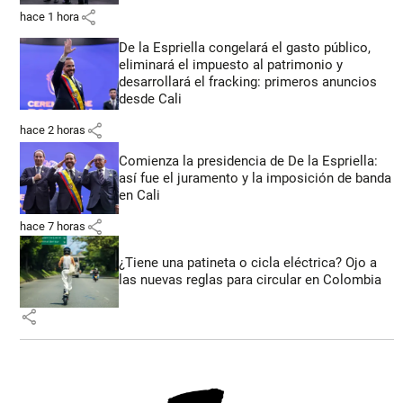
share
hace 1 hora
De la Espriella congelará el gasto público,
eliminará el impuesto al patrimonio y
desarrollará el fracking: primeros anuncios
desde Cali
share
hace 2 horas
Comienza la presidencia de De la Espriella:
así fue el juramento y la imposición de banda
en Cali
share
hace 7 horas
¿Tiene una patineta o cicla eléctrica? Ojo a
las nuevas reglas para circular en Colombia
share