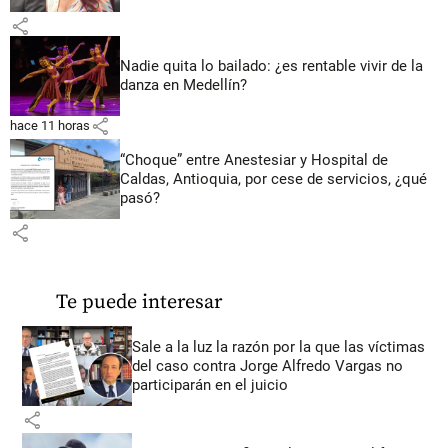
share
Nadie quita lo bailado: ¿es rentable vivir de la
danza en Medellín?
share
hace 11 horas
“Choque” entre Anestesiar y Hospital de
Caldas, Antioquia, por cese de servicios, ¿qué
pasó?
share
Te puede interesar
Sale a la luz la razón por la que las víctimas
del caso contra Jorge Alfredo Vargas no
participarán en el juicio
share