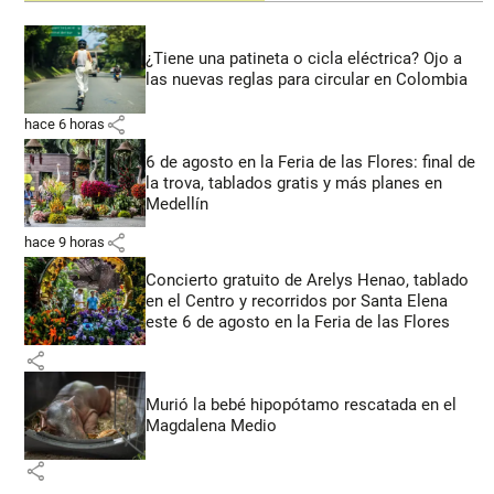
¿Tiene una patineta o cicla eléctrica? Ojo a
las nuevas reglas para circular en Colombia
share
hace 6 horas
6 de agosto en la Feria de las Flores: final de
la trova, tablados gratis y más planes en
Medellín
share
hace 9 horas
Concierto gratuito de Arelys Henao, tablado
en el Centro y recorridos por Santa Elena
este 6 de agosto en la Feria de las Flores
share
Murió la bebé hipopótamo rescatada en el
Magdalena Medio
share