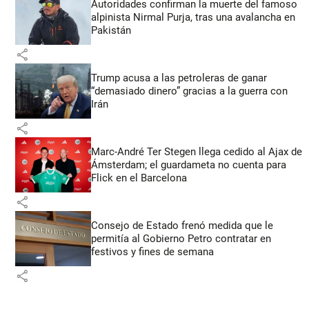
Autoridades confirman la muerte del famoso
alpinista Nirmal Purja, tras una avalancha en
Pakistán
share
Trump acusa a las petroleras de ganar
“demasiado dinero” gracias a la guerra con
Irán
share
Marc-André Ter Stegen llega cedido al Ajax de
Ámsterdam; el guardameta no cuenta para
Flick en el Barcelona
share
Consejo de Estado frenó medida que le
permitía al Gobierno Petro contratar en
festivos y fines de semana
share