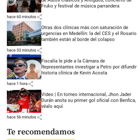
Fruko y festival de música parrandera
share
hace 60 minutos
Otras dos clínicas más con saturación de
urgencias en Medellín: la del CES y el Rosario
también están al borde del colapso
share
hace 53 minutos
Fiscalía le pide a la Cámara de
Representantes investigar a Petro por difundir
historia clínica de Kevin Acosta
share
hace 1 hora
Video | En torneo internacional, Jhon Jader
Durán anota su primer gol oficial con Benfica,
véalo aquí
share
hace 56 minutos
Te recomendamos