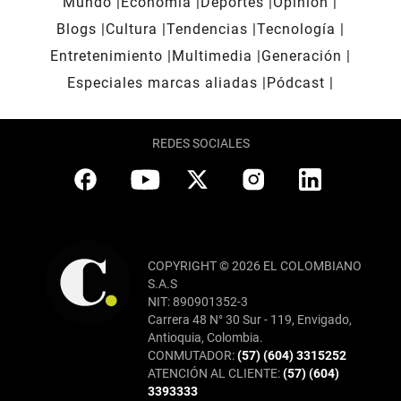
Mundo
Economía
Deportes
Opinión
Blogs
Cultura
Tendencias
Tecnología
Entretenimiento
Multimedia
Generación
Especiales marcas aliadas
Pódcast
REDES SOCIALES
COPYRIGHT © 2026 EL COLOMBIANO
S.A.S
NIT: 890901352-3
Carrera 48 N° 30 Sur - 119, Envigado,
Antioquia, Colombia.
CONMUTADOR:
(57) (604) 3315252
ATENCIÓN AL CLIENTE:
(57) (604)
3393333