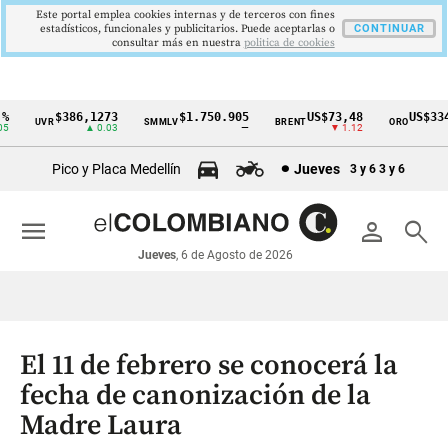
Este portal emplea cookies internas y de terceros con fines
estadísticos, funcionales y publicitarios. Puede aceptarlas o
CONTINUAR
consultar más en nuestra
politica de cookies
$386,1273
$1.750.905
US$73,48
US$3342
UVR
SMMLV
BRENT
ORO
Cintillo
▲ 0.03
—
▼ 1.12
▲ 
de
Pico y Placa Medellín
Jueves
3 y 6
3 y 6
indicadores
económicos
menu
person
search
Colombia
Jueves
, 6 de Agosto de 2026
El 11 de febrero se conocerá la
fecha de canonización de la
Madre Laura