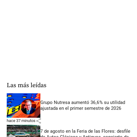
Las más leídas
Grupo Nutresa aumentó 36,6% su utilidad
ajustada en el primer semestre de 2026
share
hace 37 minutos
7 de agosto en la Feria de las Flores: desfile
de Autos Clásicos y Antiguos, concierto de